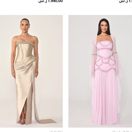
1
ر.س
1.990,00
ر.س
Add to
wishlist