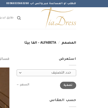
خطي
للطلب او المساعدة عبر واتس اب 00966535663260
لمحتوى
طارق ايديز
المصمم
/
ALFABETA - الفا بيتا
استعرض
فساتين
حدد التصنيف
أدنى
أعلى
السعر:
—
تصفية
سعر
سعر
حسب المقاس