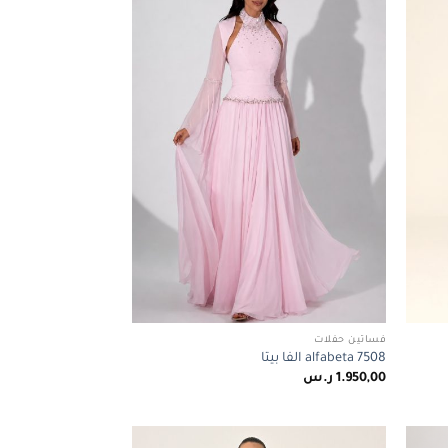
wishlist
wishlist
فساتين حفلات
alfabeta 7508 الفا بيتا
1.950,00
ر.س
س.