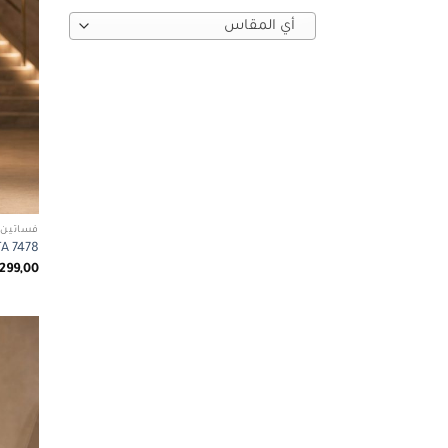
أي ‏المقاس
فساتين 
ABETA 7478
299,00