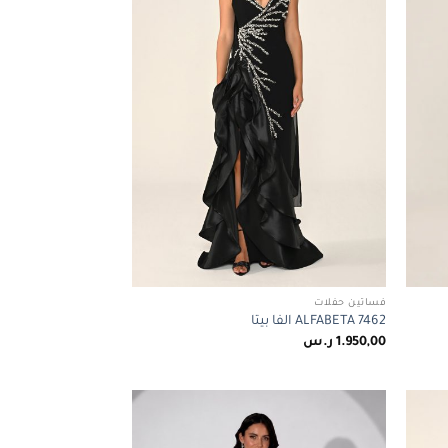
فساتين حفلات
ALFABETA 7462 الفا بيتا
1.950,00
ر.س
Add to
Add to