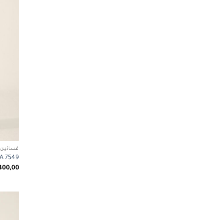
فساتين 
ABETA 7549
400,00