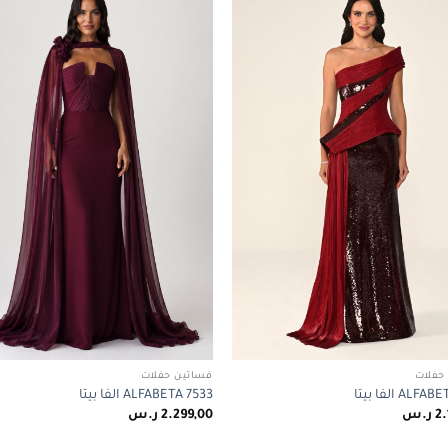
Add to
wishlist
حفلات
فساتين حفلات
AL الفا بيتا
ALFABETA 7533 الفا بيتا
2.
ر.س
2.299,00
ر.س