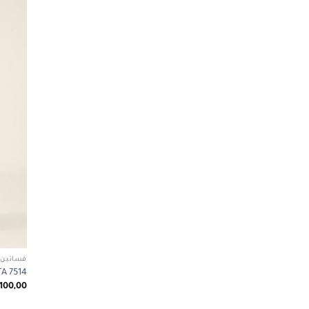
فساتين 
FABETA 7514
100,00