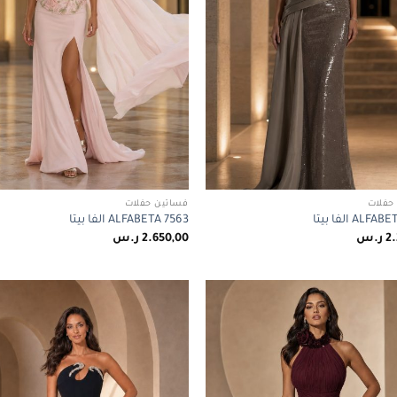
حفلات
فساتين حفلات
ALF الفا بيتا
ALFABETA 7563 الفا بيتا
2.
ر.س
2.650,00
ر.س
Add to
wishlist