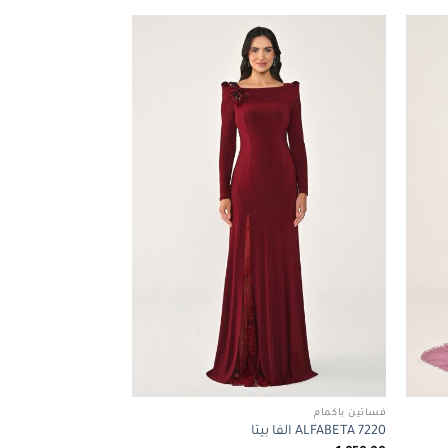
2.450,00 ر.س.
2.100,00 ر.س.
Add to
Add to
wishlist
wishlist
فساتين باكمام
ALFABETA 7220 الفا بيتا