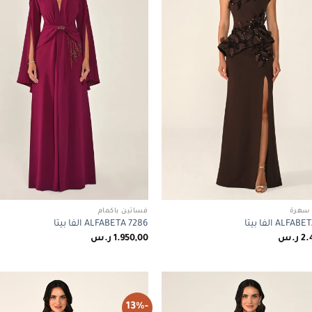
سهرة
فساتين باكمام
ALF الفا بيتا
ALFABETA 7286 الفا بيتا
2.
ر.س
1.950,00
ر.س
-13%
Add to