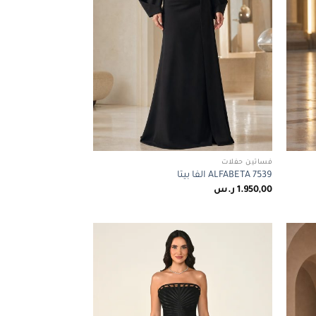
فساتين حفلات
ALFABETA 7539 الفا بيتا
1.950,00
ر.س
Add to
Add to
wishlist
wishlist