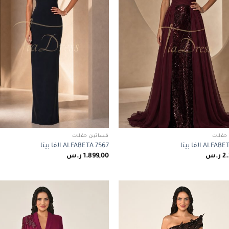
حفلات
فساتين حفلات
ALF الفا بيتا
ALFABETA 7567 الفا بيتا
2.
ر.س
1.899,00
ر.س
Add to
wishlist