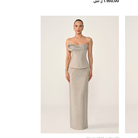
1.950,00
ر.س
Add to
Add to
wishlist
wishlist