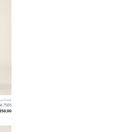
فساتين 
ABETA 7505
250,00