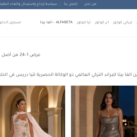
من نحن
إتصل بنا
سياسة إرجاع واستبدال والغاء الطلب
تيراني كوتور
ان كوتور
تيا كوتور
ALFABETA – الفا بيتا
تسجيل الدخو
عرض 1–24 من أصل 600 نتيجة
 الفا بيتا للبراند التركي العالمي ذو الوكالة الحصرية لتيا دريس في ا
Add to
wishlist