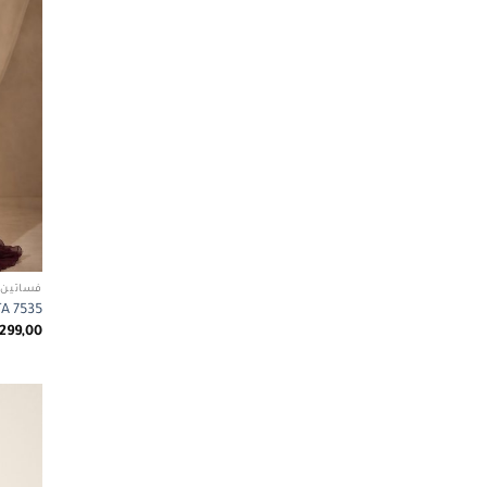
فساتين 
ABETA 7535
299,00