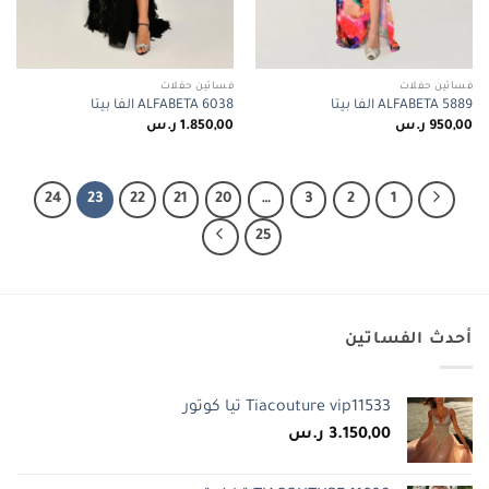
فساتين حفلات
فساتين حفلات
ALFABETA 5889 الفا بيتا
ALFABETA 6038 الفا بيتا
950,00
ر.س
1.850,00
ر.س
24
23
22
21
20
…
3
2
1
25
أحدث الفساتين
Tiacouture vip11533 تيا كوتور
3.150,00
ر.س