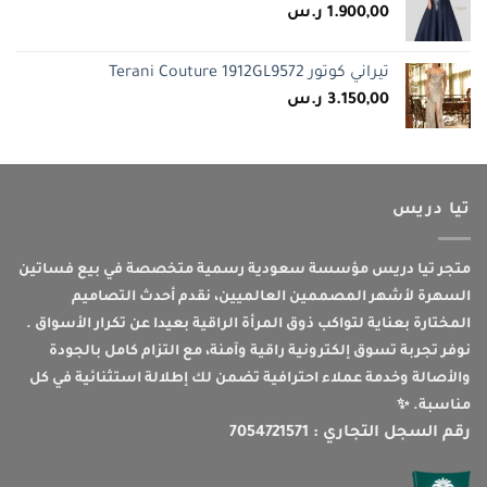
1.900,00
ر.س
تيراني كوتور Terani Couture 1912GL9572
3.150,00
ر.س
تيا دريس
متجر تيا دريس مؤسسة سعودية رسمية متخصصة في بيع فساتين
السهرة لأشهر المصممين العالميين، نقدم أحدث التصاميم
المختارة بعناية لتواكب ذوق المرأة الراقية بعيدا عن تكرار الأسواق .
نوفر تجربة تسوق إلكترونية راقية وآمنة، مع التزام كامل بالجودة
والأصالة وخدمة عملاء احترافية تضمن لك إطلالة استثنائية في كل
مناسبة. ✨
رقم السجل التجاري : 7054721571