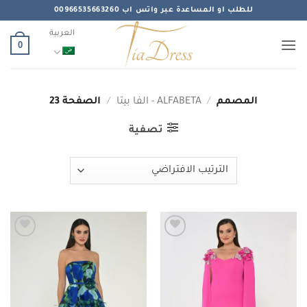
خطي
للطلب او المساعدة عبر واتس اب 00966535663260
لمحتوى
العربية
0
المصمم
/
ALFABETA - الفا بيتا
/
الصفحة 23
تصفية
Add to
Add to
wishlist
wishlist