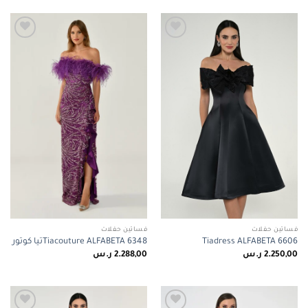
Add to
Add to
wishlist
wishlist
فساتين حفلات
فساتين حفلات
Tiadress ALFABETA 6606
Tiacouture ALFABETA 6348تيا كوتور
2.250,00
ر.س
2.288,00
ر.س