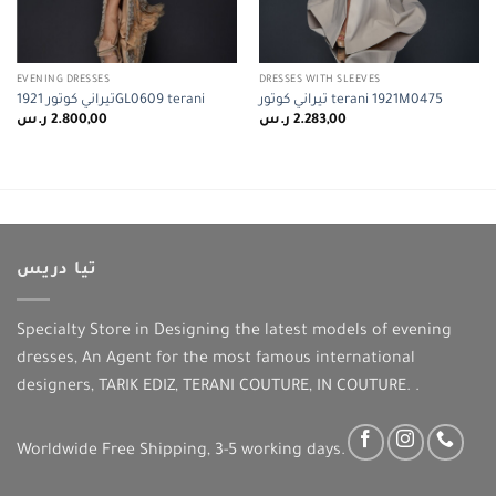
EVENING DRESSES
DRESSES WITH SLEEVES
تيراني كوتور terani 1921M0475
تيراني كوتور 1921GL0609 terani
ر.س
2.800,00
ر.س
2.283,00
تيا دريس
Specialty Store in Designing the latest models of evening
dresses, An Agent for the most famous international
designers, TARIK EDIZ, TERANI COUTURE, IN COUTURE. .
Worldwide Free Shipping, 3-5 working days.