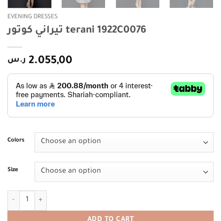
EVENING DRESSES
تيراني كوتور terani 1922C0076
ر.س
2.055,00
Colors
Size
تيراني كوتور terani 1922C0076 quantity
ADD TO CART