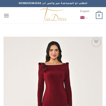
Skip
للطلب او المساعدة عبر واتس اب 00966535663260
to
English
content
0
Add to
wishlist