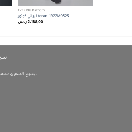
EVENING DRESSES
تيراني كوتور terani 1922M0525
2.188,00
ر.س
سجل
جميع الحقوق محفوظة لمؤسسة تيا دريس التجارية.