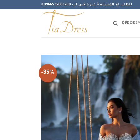
Skip
للطلب او المساعدة عبر واتس اب 00966535663260
to
content
DRESSES 
-35%