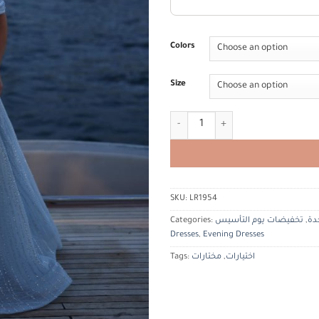
Colors
Size
Tia c تيا كوتور quantity
SKU:
LR1954
دة
,
تخفيضات يوم التأسيس
Categories:
Dresses
,
Evening Dresses
اختيارات
,
مختارات
Tags: