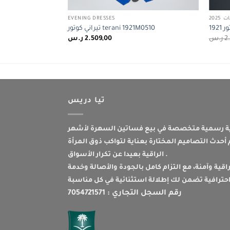
2025
EVENING DRESSES
تيراني كوتور terani 1921M0510
تيراني كو
2
ر.س
2.509,00
ر.س
تيا دريس
 رسمية متخصصة في بيع فساتين السهرة لأشهر
حدث التصاميم المختارة بعناية لتواكب ذوق المرأة
الراقية بعيدا عن تكرار الأسواق .
اقية وآمنة، مع التزام كامل بالجودة والأصالة وخدمة
رقم السجل التجاري : 7054721571