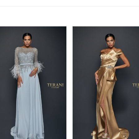
Add to
A
wishlist
wi