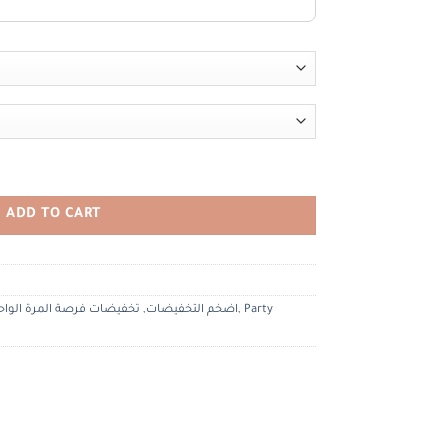
outure LR1954
ADD TO CART
Party
,
اضخم التخفيضات
,
تخفيضات فرصة المرة الواح