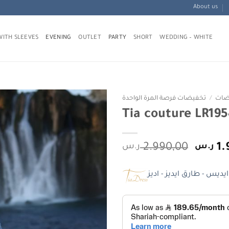
About us
WITH SLEEVES
EVENING
OUTLET
PARTY
SHORT
WEDDING – WHITE
ضات
/
تخفيضات فرصة المرة الواحدة
Add to
wishlist
Origin
1.
ر.س
2.990,00
ر.س
price
was: