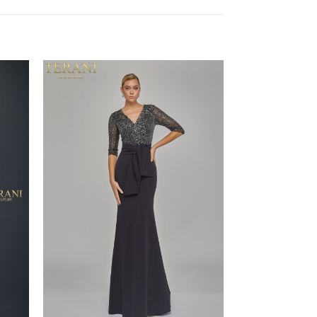
dd to
Add to
shlist
wishlist