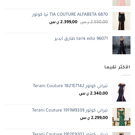
الأصلي
الحالي
هو:
هو:
TIA COUTURE ALFABETA 6870 تيا كوتور
2.250,00 ر.س.
1.750,00 ر.س.
السعر
السعر
2.550,00
ر.س
2.399,00
ر.س
الأصلي
الحالي
هو:
هو:
tarik ediz 96071 طارق ايديز
2.550,00 ر.س.
2.399,00 ر.س.
الأكثر تقيما
تيراني كوتور Terani Couture 1821E7142
2.340,00
ر.س
تيراني كوتور Terani Couture 1911M9339
2.299,00
ر.س