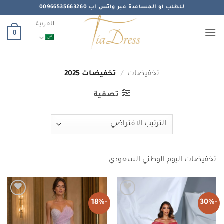
خطي
للطلب او المساعدة عبر واتس اب 00966535663260
لمحتوى
العربية
0
تخفيضات
/
تخفيضات 2025
تصفية
تخفيضات اليوم الوطني السعودي
-18%
-30%
Add to
Add to
wishlist
wishlist