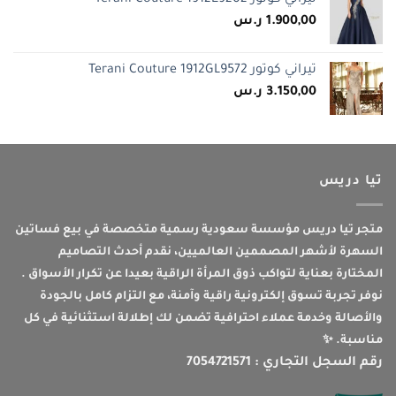
تيراني كوتور Terani Couture 1912E9202
1.900,00
ر.س
تيراني كوتور Terani Couture 1912GL9572
3.150,00
ر.س
تيا دريس
متجر تيا دريس مؤسسة سعودية رسمية متخصصة في بيع فساتين
السهرة لأشهر المصممين العالميين، نقدم أحدث التصاميم
المختارة بعناية لتواكب ذوق المرأة الراقية بعيدا عن تكرار الأسواق .
نوفر تجربة تسوق إلكترونية راقية وآمنة، مع التزام كامل بالجودة
والأصالة وخدمة عملاء احترافية تضمن لك إطلالة استثنائية في كل
مناسبة. ✨
رقم السجل التجاري : 7054721571