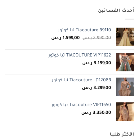
أحدث الفساتين
Tiacouture 99110 تيا كوتور
السعر
السعر
2.990,00
ر.س
1.599,00
ر.س
الأصلي
الحالي
هو:
هو:
TIACOUTURE VIP11622 تيا كوتور
2.990,00 ر.س.
1.599,00 ر.س.
3.199,00
ر.س
Tiacouture LD12089 تيا كوتور
3.299,00
ر.س
Tiacouture VIP11650 تيا كوتور
3.350,00
ر.س
الأكثر طلبا