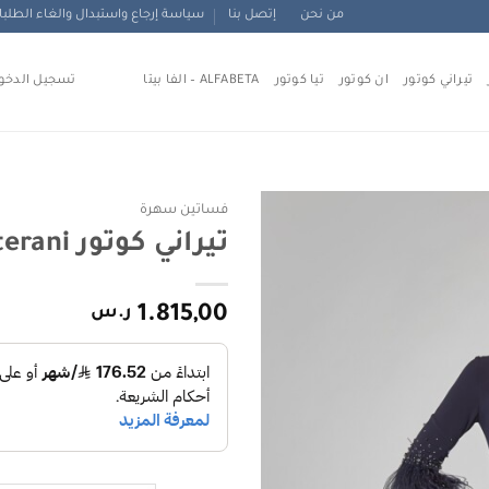
من نحن
إتصل بنا
سياسة إرجاع واستبدال والغاء الطلب
تيراني كوتور
ان كوتور
تيا كوتور
ALFABETA – الفا بيتا
تسجيل الدخو
فساتين سهرة
تيراني كوتور 1922E0233 terani
Add to
wishlist
1.815,00
ر.س