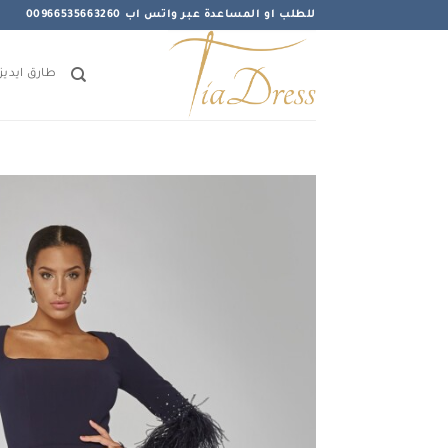
خطي
للطلب او المساعدة عبر واتس اب 00966535663260
لمحتوى
طارق ايديز