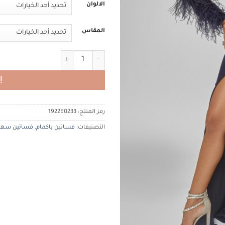
الالوان
المقاس
كمية تيراني كوتور 1922E0233 terani
إ
رمز المنتج:
1922E0233
التصنيفات:
فساتين باكمام
,
فساتين سهر