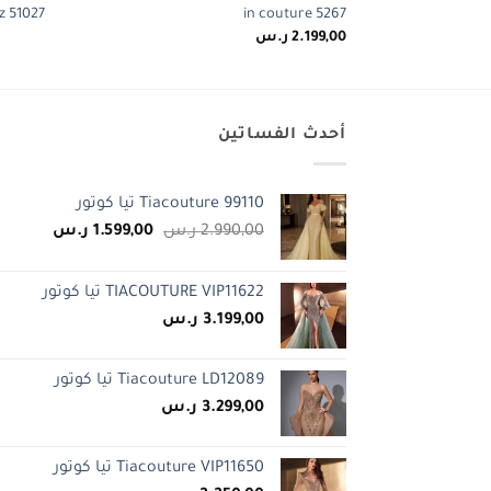
iz 51027
in couture 5267
2.199,00
ر.س
أحدث الفساتين
Tiacouture 99110 تيا كوتور
السعر
السعر
2.990,00
ر.س
1.599,00
ر.س
الأصلي
الحالي
هو:
هو:
TIACOUTURE VIP11622 تيا كوتور
2.990,00 ر.س.
1.599,00 ر.س
3.199,00
ر.س
Tiacouture LD12089 تيا كوتور
3.299,00
ر.س
Tiacouture VIP11650 تيا كوتور