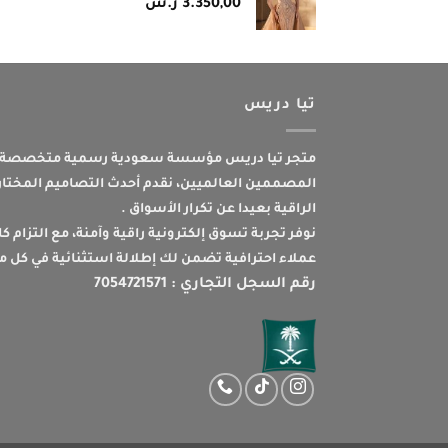
3.350,00
ر.س
تيا دريس
متجر تيا دريس مؤسسة سعودية رسمية متخصصة ف
المصممين العالميين، نقدم أحدث التصاميم المختارة
الراقية بعيدا عن تكرار الأسواق .
نوفر تجربة تسوق إلكترونية راقية وآمنة، مع التزام ك
عملاء احترافية تضمن لك إطلالة استثنائية في كل م
رقم السجل التجاري : 7054721571