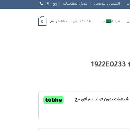
ات
الشحن والتوصيل
جدول المقاسات
0
ل
العربية
سلة المشتريات /
0,00
ر.س