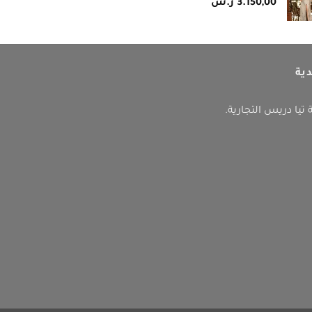
3.150,00
ر.س
ية
ا دريس التجارية.