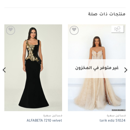
منتجات ذات صلة
Add to
Add to
wishlist
wishlist
غير متوفر في المخزون
فساتين سهرة
فساتين سهرة
ALFABETA 7210 velvet
tarik ediz 51024