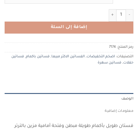
كمية ALFABETA 7174 الفا بيتا
إضافة إلى السلة
رمز المنتج:
7174
التصنيفات:
اضخم التخفيضات
,
الفساتين الاكثر مبيعا
,
فساتين باكمام
,
فساتين
حفلات
,
فساتين سهرة
الوصف
معلومات إضافية
فستان طويل بأكمام طويلة مبطن وفتحة أمامية مزين بالترتر