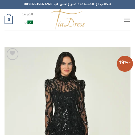
خطي
للطلب او المساعدة عبر واتس اب 00966535663260
لمحتوى
العربية
0
-19%
Add to
wishlist