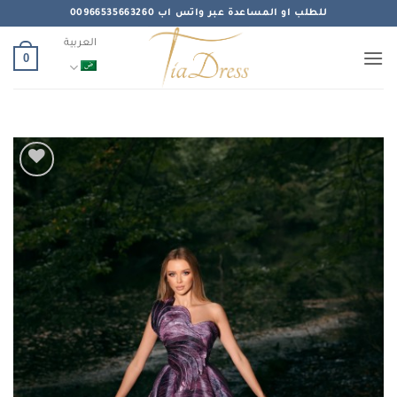
خطي
للطلب او المساعدة عبر واتس اب 00966535663260
لمحتوى
العربية
0
Add to
wishlist