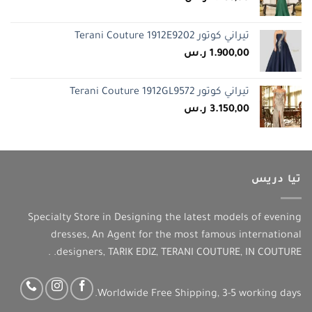
تيراني كوتور Terani Couture 1912E9202
1.900,00
ر.س
تيراني كوتور Terani Couture 1912GL9572
3.150,00
ر.س
تيا دريس
Specialty Store in Designing the latest models of evening
dresses, An Agent for the most famous international
designers, TARIK EDIZ, TERANI COUTURE, IN COUTURE. .
Worldwide Free Shipping, 3-5 working days.