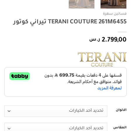
فساتين سهرة
TERANI COUTURE 261M6455 تيراني كوتور
2.799,00
ر.س
الالوان
المقاس