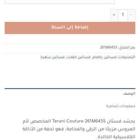
كمية TERANI COUTURE 261M6455 تيراني كوتور
إضافة إلى السلة
رمز المنتج:
261M6455
التصنيفات:
فساتين باكمام
,
فساتين حفلات
,
فساتين سهرة
الوصف
معلومات إضافية
يجسّد فستان Terani Couture 261M6455 المخصص لأم
العروس مزيجًا من الرقي والفخامة، فهو تحفة من الأناقة
الكلاسيكية الخالدة.