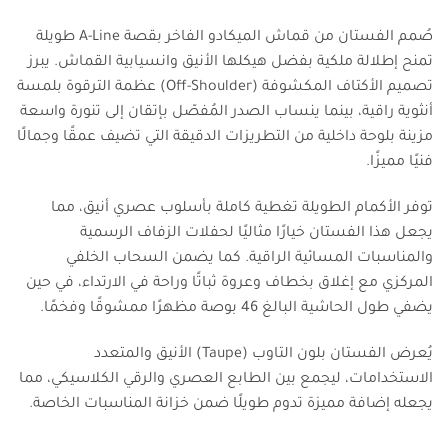
صُمم الفستان من قماش الميكادو الفاخر بقصة A-Line طويلة
تمنح إطلالة ملكية بفضل هيكلها الأنيق وانسيابية القماش. يبرز
تصميم الأكتاف المكشوفة (Off-Shoulder) عظمة الترقوة بلمسة
أنثوية راقية، بينما ينساب الصدر المُفصّل بإتقان إلى تنورة واسعة
مزينة بلوحة داخلية من التطريزات الدقيقة التي تضيف عمقًا وجمالًا
فنيًا مميزًا.
توفر الأكمام الطويلة تغطية كاملة بأسلوب عصري أنيق، مما
يجعل هذا الفستان خيارًا مثاليًا لحفلات الزفاف الرسمية
والمناسبات المسائية الراقية. كما يضمن السحاب الخلفي
المركزي مع إغلاق بخطاف وعروة ثباتًا وراحة في الارتداء، في حين
يضفي طول الحاشية البالغ 46 بوصة مظهرًا ممشوقًا وفخمًا.
يُعرض الفستان بلون التاوب (Taupe) الأنيق والمتعدد
الاستخدامات، ليجمع بين الطابع العصري والرقي الكلاسيكي، مما
يجعله إضافة مميزة تدوم طويلًا ضمن خزانة المناسبات الخاصة.