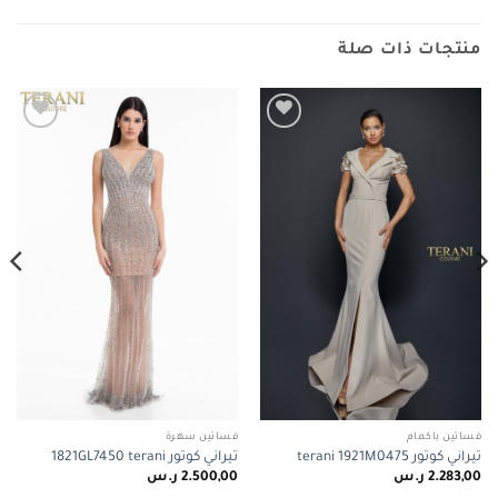
منتجات ذات صلة
Add to
Add to
wishlist
wishlist
فساتين باكمام
فساتين سهرة
تيراني كوتور terani 1921M0475
تيراني كوتور 1821GL7450 terani
2.283,00
ر.س
2.500,00
ر.س