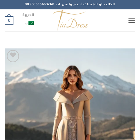
خطي
للطلب او المساعدة عبر واتس اب 00966535663260
لمحتوى
العربية
0
Add to
wishlist