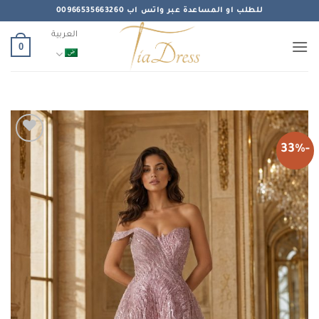
خطي
للطلب او المساعدة عبر واتس اب 00966535663260
لمحتوى
العربية
0
-33%
Add to
wishlist