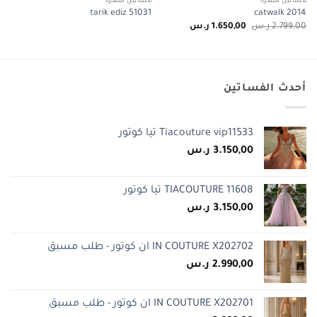
فساتين سهرة
فساتين سهرة
tarik ediz 51031
catwalk 2014
السعر
السعر
2.799,00
ر.س
1.650,00
ر.س
الأصلي
الحالي
هو:
هو:
2.799,00 ر.س.
1.650,00 ر.س.
أحدث الفساتين
Tiacouture vip11533 تيا كوتور
3.150,00
ر.س
TIACOUTURE 11608 تيا كوتور
3.150,00
ر.س
IN COUTURE X202702 ان كوتور - طلب مسبق
2.990,00
ر.س
IN COUTURE X202701 ان كوتور - طلب مسبق