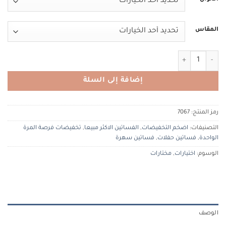
المقاس
كمية TiaCOUTURE ALFABETA 7067 الفا بيتا
إضافة إلى السلة
رمز المنتج:
7067
التصنيفات:
اضخم التخفيضات
,
الفساتين الاكثر مبيعا
,
تخفيضات فرصة المرة
الواحدة
,
فساتين حفلات
,
فساتين سهرة
الوسوم:
اختيارات
,
مختارات
الوصف