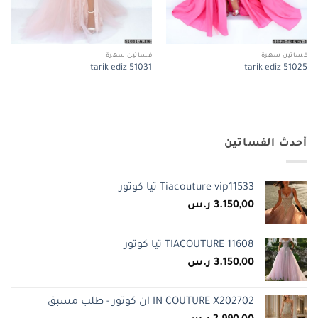
فساتين سهرة
فساتين سهرة
tarik ediz 51031
tarik ediz 51025
أحدث الفساتين
Tiacouture vip11533 تيا كوتور
3.150,00
ر.س
TIACOUTURE 11608 تيا كوتور
3.150,00
ر.س
IN COUTURE X202702 ان كوتور - طلب مسبق