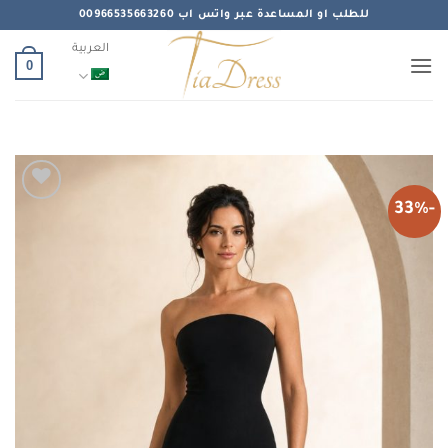
خطي
للطلب او المساعدة عبر واتس اب 00966535663260
لمحتوى
العربية
0
-33%
Add to
wishlist