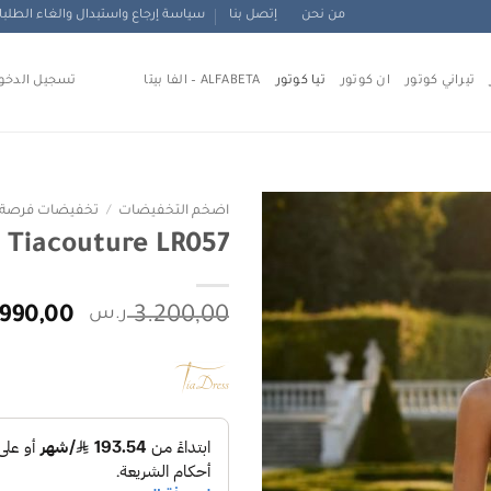
من نحن
إتصل بنا
سياسة إرجاع واستبدال والغاء الطلب
تيراني كوتور
ان كوتور
تيا كوتور
ALFABETA – الفا بيتا
تسجيل الدخو
اضخم التخفيضات
/
تخفيضات فرصة ال
Tiacouture LR057 تيا كوتور
Add to
wishlist
السعر
3.200,00
ر.س
.990,00
الأصلي
هو:
3.200,00 ر