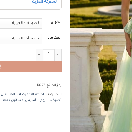
الالوان
المقاس
كمية Tiacouture LR057 تيا كوتور
إ
رمز المنتج:
LR057
التصنيفات:
اضخم التخفيضات
,
الفساتين ا
تخفيضات يوم التأسيس
,
فساتين حفلات
,