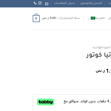
ات
الشحن والتوصيل
جدول المقاسات
0
ل
العربية
سلة المشتريات /
0,00
ر.س
مرة الواحدة
السعر
1
ر.س
الحالي
هو:
.س.
1.990,00 ر.س.