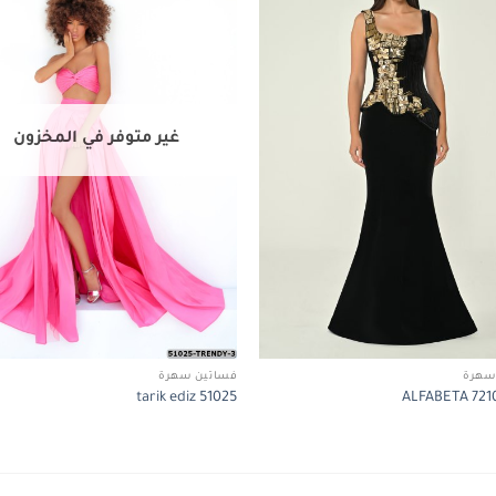
wishlist
غير متوفر في المخزون
سهرة
فساتين سهرة
tarik ediz 51025
ALFABETA 7210