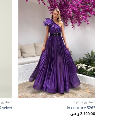
wishlist
فساتين سهرة
فساتين 
 velvet
in couture 5267
2.199,00
ر.س