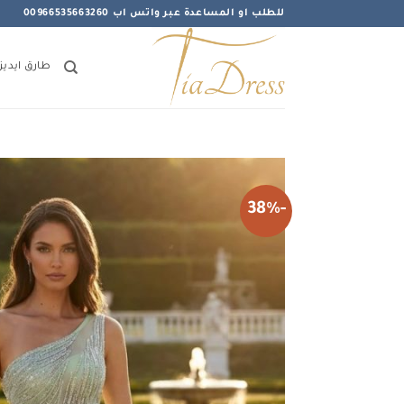
خطي
للطلب او المساعدة عبر واتس اب 00966535663260
لمحتوى
طارق ايديز
-38%