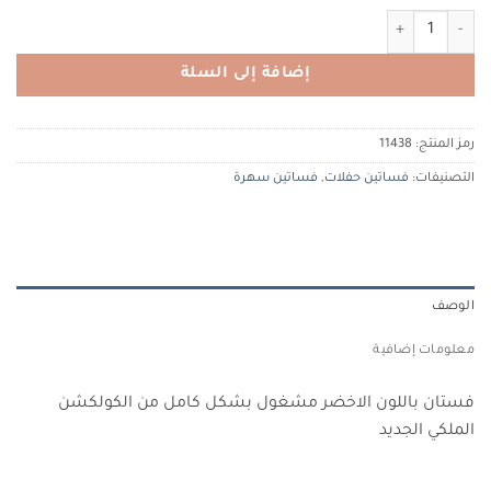
كمية Tiacouture VIP11438 تيا كوتور
إضافة إلى السلة
رمز المنتج:
11438
التصنيفات:
فساتين حفلات
,
فساتين سهرة
الوصف
معلومات إضافية
فستان باللون الاخضر مشغول بشكل كامل من الكولكشن
الملكي الجديد