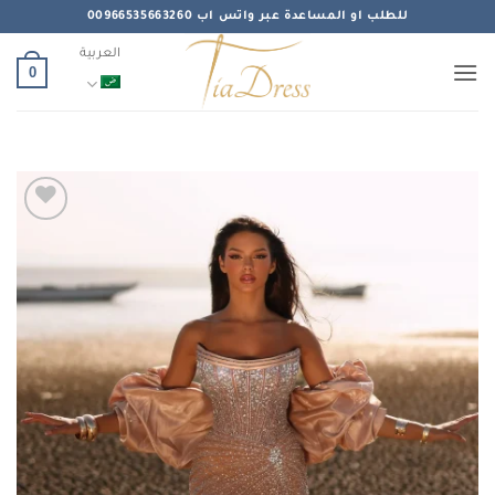
خطي
للطلب او المساعدة عبر واتس اب 00966535663260
لمحتوى
العربية
0
Add to
wishlist