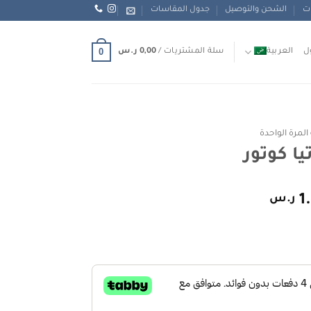
ات
الشحن والتوصيل
جدول المقاسات
0
ل
العربية
سلة المشتريات /
0,00
ر.س
مرة الواحدة
السعر
1
ر.س
الحالي
هو:
س.
1.850,00 ر.س.