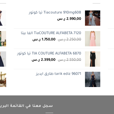
Tiacouture 910mg608 تيا كوتور
2.990,00
ر.س
TiaCOUTURE ALFABETA 7120 الفا بيتا
.
السعر
السعر
2.250,00
ر.س
1.750,00
ر.س
الأصلي
الحالي
هو:
هو:
TIA COUTURE ALFABETA 6870 تيا كوتور
2.250,00 ر.س.
1.750,00 ر.س.
السعر
السعر
2.550,00
ر.س
2.399,00
ر.س
الأصلي
الحالي
هو:
هو:
tarik ediz 96071 طارق ايديز
2.550,00 ر.س.
2.399,00 ر.س.
سجل معنا في القائمة البريد