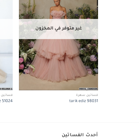
غير متوفر في المخزون
فساتين سهرة
فساتين 
iz 51024
tarik ediz 98031
أحدث الفساتين