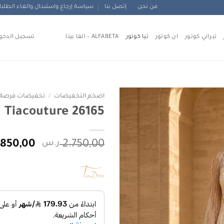
من نحن
إتصل بنا
سياسة إرجاع واستبدال والغاء الطلب
تيراني كوتور
ان كوتور
تيا كوتور
ALFABETA – الفا بيتا
تسجيل الدخو
اضخم التخفيضات
/
تخفيضات فرصة ال
Tiacouture 26165 تيا كوتور
Add to
wishlist
السعر
2.750,00
ر.س
.850,00
الأصلي
هو:
2.750,00 ر.