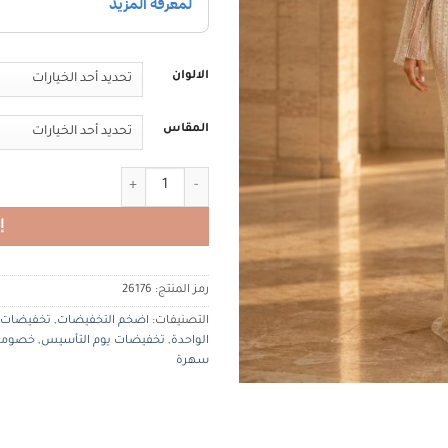
الالوان
المقاس
كمية Tiacouture 26165 تيا كوتور
إ
رمز المنتج:
26176
التصنيفات:
اضخم التخفيضات
,
تخفيضات
الواحدة
,
تخفيضات يوم التأسيس
,
خصوما
سهرة