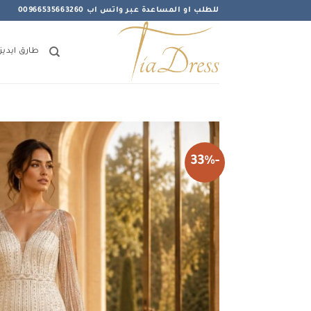
خطي
للطلب او المساعدة عبر واتس اب 00966535663260
لمحتوى
طارق ايديز
-33%