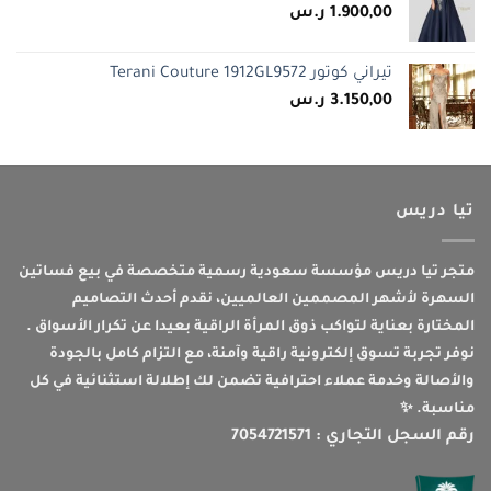
1.900,00
ر.س
تيراني كوتور Terani Couture 1912GL9572
3.150,00
ر.س
تيا دريس
متجر تيا دريس مؤسسة سعودية رسمية متخصصة في بيع فساتين
السهرة لأشهر المصممين العالميين، نقدم أحدث التصاميم
المختارة بعناية لتواكب ذوق المرأة الراقية بعيدا عن تكرار الأسواق .
نوفر تجربة تسوق إلكترونية راقية وآمنة، مع التزام كامل بالجودة
والأصالة وخدمة عملاء احترافية تضمن لك إطلالة استثنائية في كل
مناسبة. ✨
رقم السجل التجاري : 7054721571