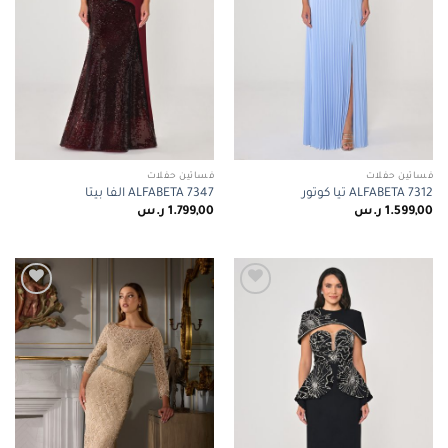
فساتين حفلات
فساتين حفلات
ALFABETA 7312 تيا كوتور
ALFABETA 7347 الفا بيتا
1.599,00
ر.س
1.799,00
ر.س
Add to
Add to
wishlist
wishlist