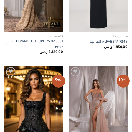
فساتين حفلات
تخفيضات
TERANI COUTURE 252M5331 تيراني
ALFABETA 7348 الفا بيتا
كوتور
1.950,00
ر.س
3.150,00
ر.س
-9%
-19%
Add to
Add to
wishlist
wishlist