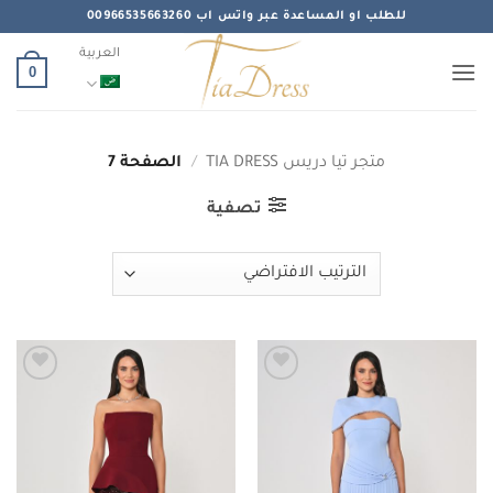
خطي
للطلب او المساعدة عبر واتس اب 00966535663260
لمحتوى
العربية
0
متجر تيا دريس TIA DRESS
/
الصفحة 7
تصفية
Add to
Add to
wishlist
wishlist