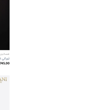
فساتين 
تيراني كوتور 1035
.745,00