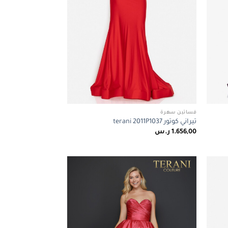
فساتين سهرة
تيراني كوتور terani 2011P1037
1.656,00
ر.س
Add to
Add to
wishlist
wishlist