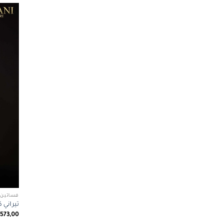
فساتين 
تيراني كوتور 1068
.573,00