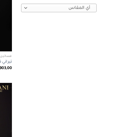
أي ‏المقاس
فساتين 
تيراني كوتور 1025
.903,00