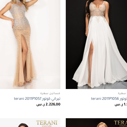
wishlist
سهرة
فساتين سهرة
terani 2011P
تيراني كوتور terani 2011P1057
1
ر.س
2.226,00
ر.س