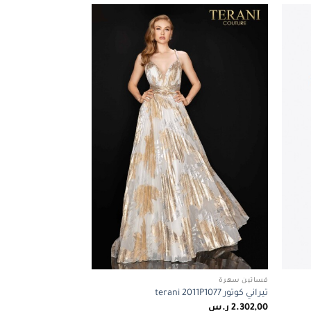
Add to
Add to
wishlist
wishlist
فساتين سهرة
تيراني كوتور terani 2011P1077
2.302,00
ر.س