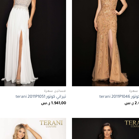
سهرة
فساتين سهرة
terani 2011P
تيراني كوتور terani 2011P1051
2.
ر.س
1.941,00
ر.س
Add to