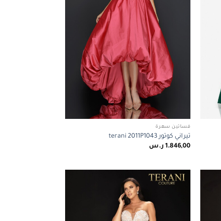
فساتين سهرة
تيراني كوتور terani 2011P1043
1.846,00
ر.س
Add to
Add to
wishlist
wishlist