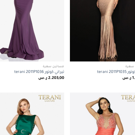
سهرة
فساتين سهرة
terani 2011P
تيراني كوتور terani 2011P1036
1
ر.س
2.203,00
ر.س
Add to
wishlist