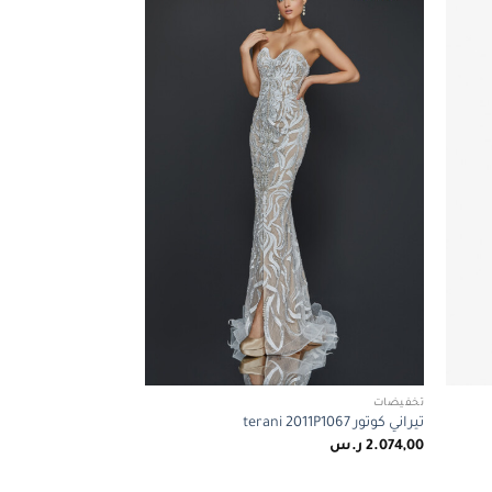
Add to
Add to
wishlist
wishlist
تخفيضات
تيراني كوتور terani 2011P1067
2.074,00
ر.س