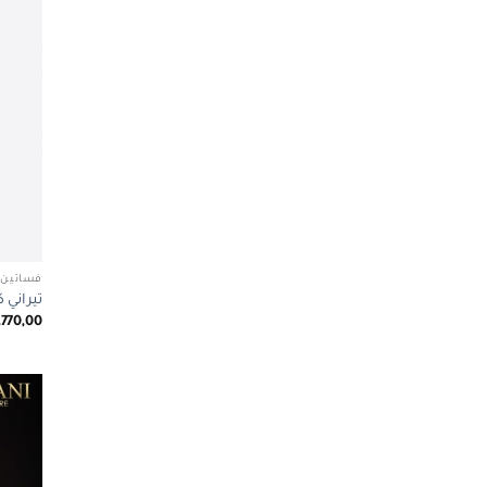
فساتين 
تيراني كوتور 1038
.770,00