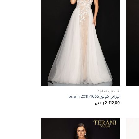
فساتين سهرة
تيراني كوتور terani 2011P1055
2.112,00
ر.س
Add to
Add to