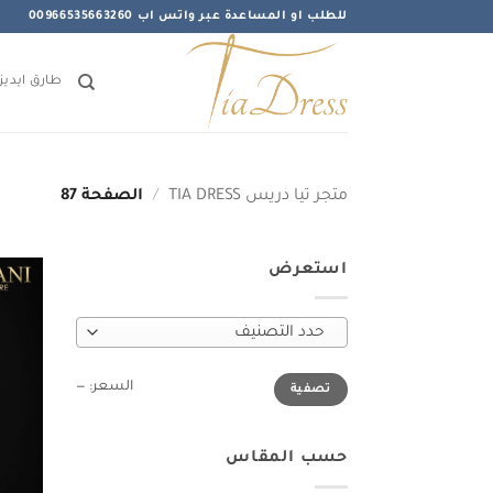
خطي
للطلب او المساعدة عبر واتس اب 00966535663260
لمحتوى
طارق ايديز
متجر تيا دريس TIA DRESS
/
الصفحة 87
استعرض
حدد التصنيف
أدنى
أعلى
السعر:
—
تصفية
سعر
سعر
حسب المقاس