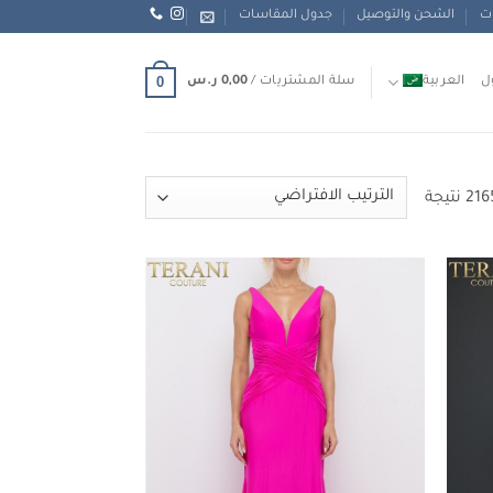
ات
الشحن والتوصيل
جدول المقاسات
0
ل
العربية
سلة المشتريات /
0,00
ر.س
Add to
Add to
wishlist
wishlist