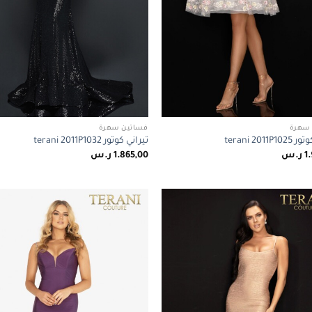
سهرة
فساتين سهرة
terani 2011P
تيراني كوتور terani 2011P1032
1
ر.س
1.865,00
ر.س
Add to
wishlist