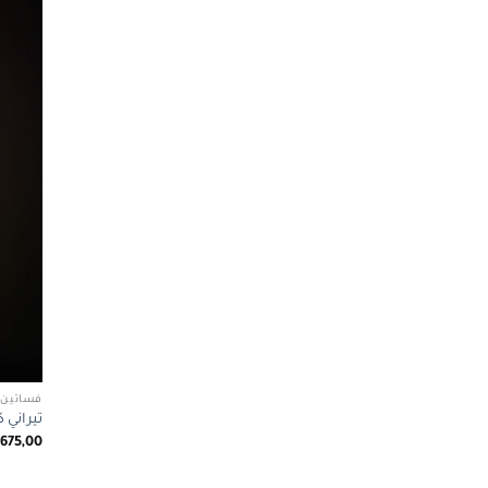
فساتين 
تيراني كوتور 1061
.675,00