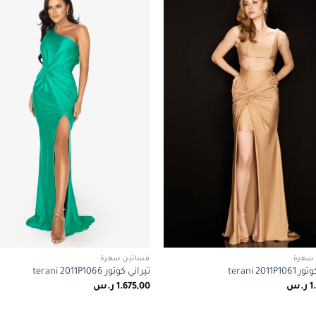
Add to
wishlist
سهرة
فساتين سهرة
terani 2011P
تيراني كوتور terani 2011P1066
1
ر.س
1.675,00
ر.س