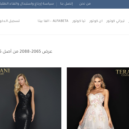
من نحن
إتصل بنا
سياسة إرجاع واستبدال والغاء الطلب
تيراني كوتور
ان كوتور
تيا كوتور
ALFABETA – الفا بيتا
تسجيل الدخو
عرض 2065–2088 من أصل 2165 نتيجة
Add to
wishlist