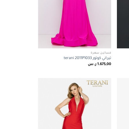
فساتين سهرة
تيراني كوتور terani 2011P1033
1.675,00
ر.س
Add to
Add to
wishlist
wishlist