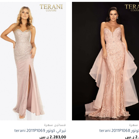
Add to
wishlist
سهرة
فساتين سهرة
terani 2011P
تيراني كوتور terani 2011P1069
2
ر.س
2.283,00
ر.س