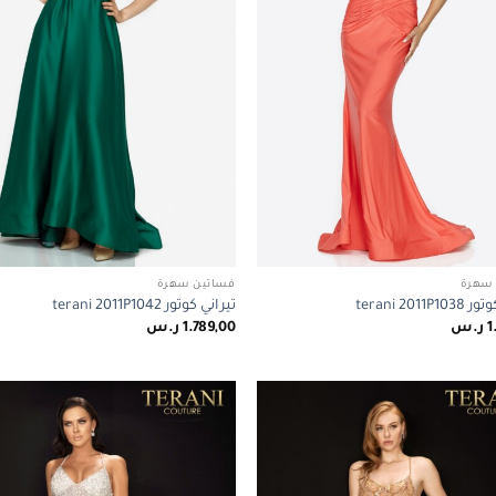
سهرة
فساتين سهرة
terani 2011P
تيراني كوتور terani 2011P1042
1
ر.س
1.789,00
ر.س
Add to
wishlist