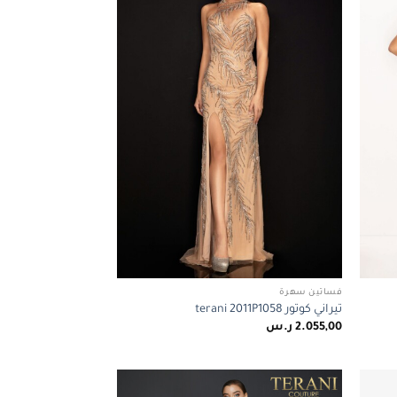
wishlist
wishlist
فساتين سهرة
تيراني كوتور terani 2011P1058
2.055,00
ر.س