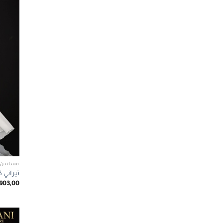
فساتين 
تيراني كوتور 1056
.903,00