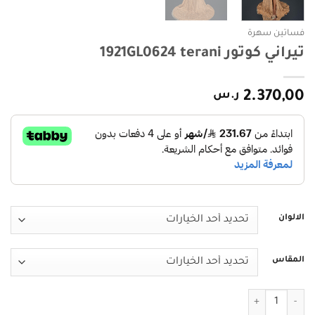
فساتين سهرة
تيراني كوتور 1921GL0624 terani
2.370,00
ر.س
الالوان
المقاس
كمية تيراني كوتور 1921GL0624 terani