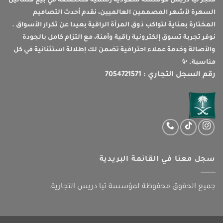
متجر تيا دريس مؤسسة سعودية رسمية متخصصة في بيع فساتين
السهرة لأشهر المصممين العالميين، نقدم أحدث التصاميم
المختارة بعناية لتواكب ذوق المرأة الراقية بعيدا عن تكرار الأسواق .
نوفر تجربة تسوق إلكترونية راقية وآمنة، مع التزام كامل بالجودة
والأصالة وخدمة عملاء احترافية تضمن لك إطلالة استثنائية في كل
مناسبة. ✨
رقم السجل التجاري : 7054721571
سجل معنا في القائمة البريدية
جميع الحقوق محفوظة لمؤسسة تيا دريس التجارية.