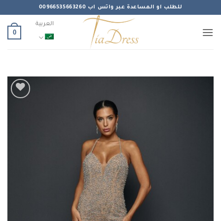
خطي
للطلب او المساعدة عبر واتس اب 00966535663260
لمحتوى
العربية
0
Add to
wishlist