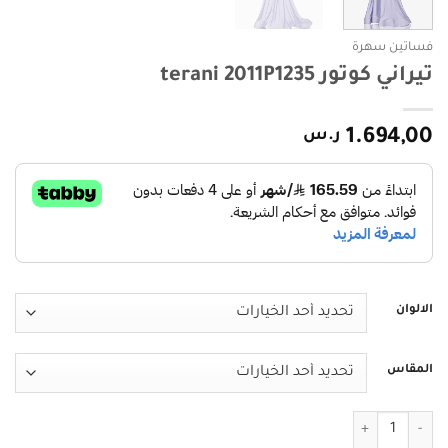
فساتين سهرة
تيراني كوتور terani 2011P1235
1.694,00
ر.س
الالوان
المقاس
كمية تيراني كوتور terani 2011P1235