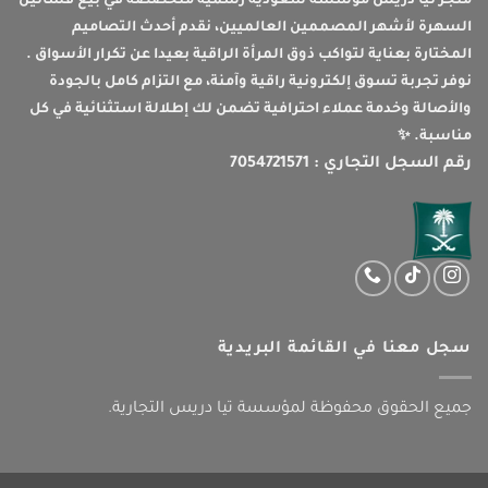
متجر تيا دريس مؤسسة سعودية رسمية متخصصة في بيع فساتين
السهرة لأشهر المصممين العالميين، نقدم أحدث التصاميم
المختارة بعناية لتواكب ذوق المرأة الراقية بعيدا عن تكرار الأسواق .
نوفر تجربة تسوق إلكترونية راقية وآمنة، مع التزام كامل بالجودة
والأصالة وخدمة عملاء احترافية تضمن لك إطلالة استثنائية في كل
مناسبة. ✨
رقم السجل التجاري : 7054721571
سجل معنا في القائمة البريدية
جميع الحقوق محفوظة لمؤسسة تيا دريس التجارية.