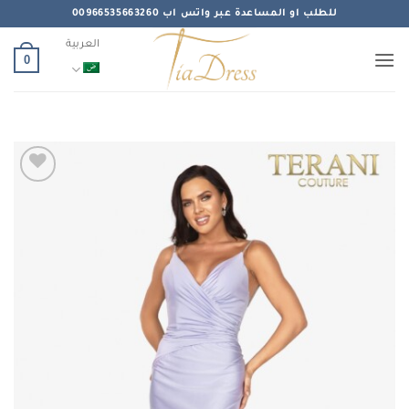
خطي
للطلب او المساعدة عبر واتس اب 00966535663260
لمحتوى
العربية
0
Add to
wishlist