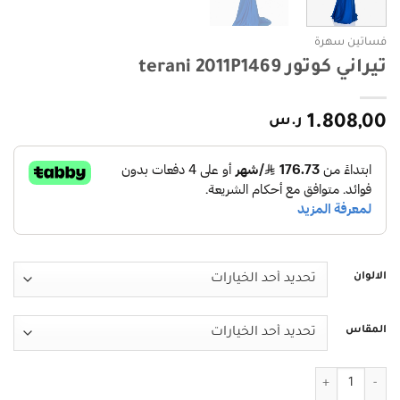
فساتين سهرة
تيراني كوتور terani 2011P1469
1.808,00
ر.س
الالوان
المقاس
كمية تيراني كوتور terani 2011P1469