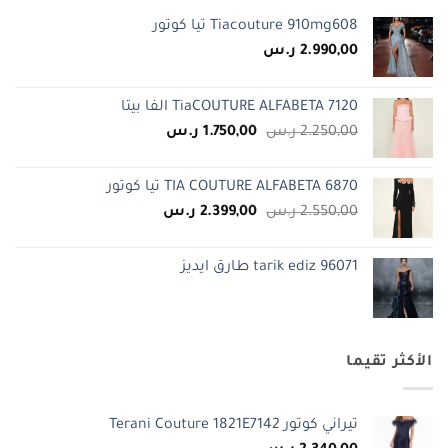
Tiacouture 910mg608 تيا كوتور
2.990,00
ر.س
TiaCOUTURE ALFABETA 7120 الفا بيتا
السعر
السعر
2.250,00
ر.س
1.750,00
ر.س
الأصلي
الحالي
هو:
هو:
TIA COUTURE ALFABETA 6870 تيا كوتور
2.250,00 ر.س.
1.750,00 ر.س.
السعر
السعر
2.550,00
ر.س
2.399,00
ر.س
الأصلي
الحالي
هو:
هو:
tarik ediz 96071 طارق ايديز
2.550,00 ر.س.
2.399,00 ر.س.
الأكثر تقيما
تيراني كوتور Terani Couture 1821E7142