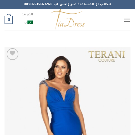
خطي
للطلب او المساعدة عبر واتس اب 00966535663260
لمحتوى
العربية
0
Add to
wishlist