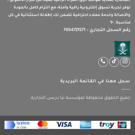
المختارة بعناية لتواكب ذوق المرأة الراقية بعيدا عن تكرار الأسواق .
نوفر تجربة تسوق إلكترونية راقية وآمنة، مع التزام كامل بالجودة
والأصالة وخدمة عملاء احترافية تضمن لك إطلالة استثنائية في كل
مناسبة. ✨
رقم السجل التجاري : 7054721571
سجل معنا في القائمة البريدية
جميع الحقوق محفوظة لمؤسسة تيا دريس التجارية.