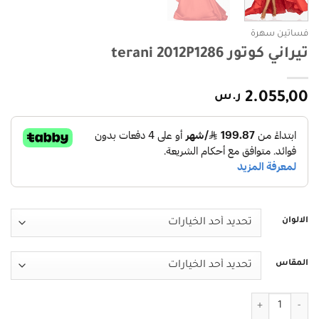
فساتين سهرة
تيراني كوتور terani 2012P1286
2.055,00
ر.س
الالوان
المقاس
كمية تيراني كوتور terani 2012P1286