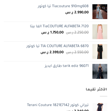
Tiacouture 910mg608 تيا كوتور
2.990,00
ر.س
TiaCOUTURE ALFABETA 7120 الفا بيتا
السعر
السعر
2.250,00
ر.س
1.750,00
ر.س
الأصلي
الحالي
هو:
هو:
TIA COUTURE ALFABETA 6870 تيا كوتور
2.250,00 ر.س.
1.750,00 ر.س.
السعر
السعر
2.550,00
ر.س
2.399,00
ر.س
الأصلي
الحالي
هو:
هو:
tarik ediz 96071 طارق ايديز
2.550,00 ر.س.
2.399,00 ر.س.
الأكثر تقيما
تيراني كوتور Terani Couture 1821E7142