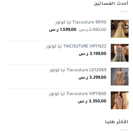
أحدث الفساتين
Tiacouture 99110 تيا كوتور
السعر
السعر
2.990,00
ر.س
1.599,00
ر.س
الأصلي
الحالي
هو:
هو:
TIACOUTURE VIP11622 تيا كوتور
2.990,00 ر.س.
1.599,00 ر.س.
3.199,00
ر.س
Tiacouture LD12089 تيا كوتور
3.299,00
ر.س
Tiacouture VIP11650 تيا كوتور
3.350,00
ر.س
الأكثر طلبا