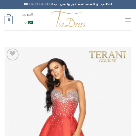
خطي
للطلب او المساعدة عبر واتس اب 00966535663260
لمحتوى
العربية
0
Add to
wishlist