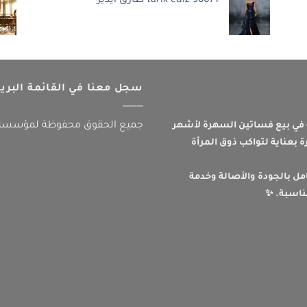
tarik ediz 96071 طارق ايديز
2.550,00 ر.س.
2.399,00 ر.س.
.
سجل معنا في القائمة البريد
جميع الحقوق محفوظة لمؤسسة تي
ي بيع فساتين السهرة لأشهر
 بعناية لتواكب ذوق المرأة
امل بالجودة والأصالة وخدمة
ناسبة. ✨