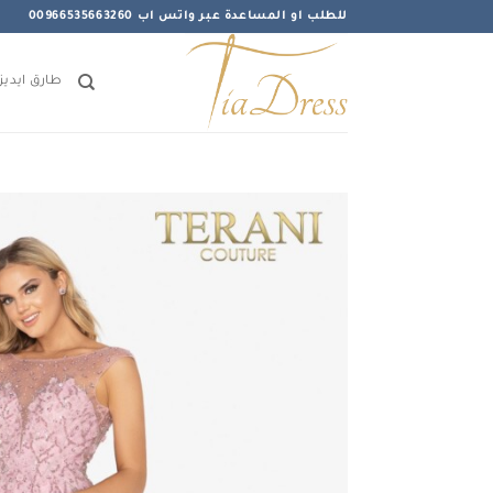
خطي
للطلب او المساعدة عبر واتس اب 00966535663260
لمحتوى
طارق ايديز