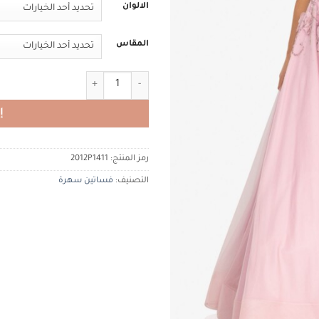
الالوان
المقاس
كمية تيراني كوتور terani 2012P1411
إ
رمز المنتج:
2012P1411
التصنيف:
فساتين سهرة