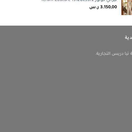
تيراني كوتور Terani Couture 1912GL9572
3.150,00
ر.س
ية
ا دريس التجارية.