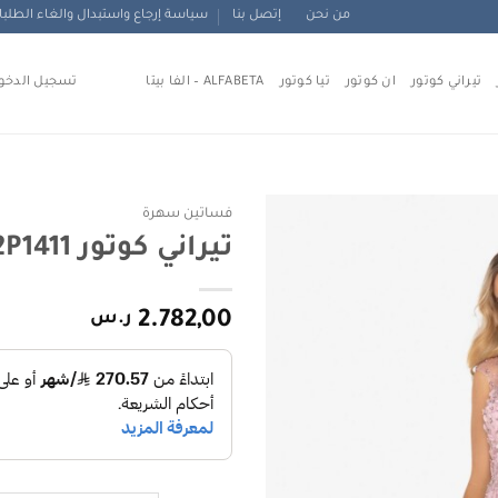
من نحن
إتصل بنا
سياسة إرجاع واستبدال والغاء الطلب
تيراني كوتور
ان كوتور
تيا كوتور
ALFABETA – الفا بيتا
تسجيل الدخو
فساتين سهرة
تيراني كوتور terani 2012P1411
Add to
wishlist
2.782,00
ر.س