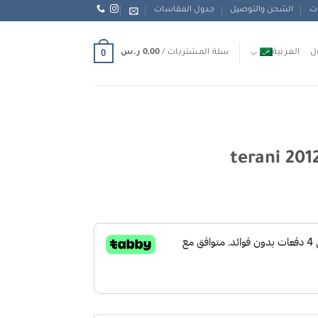
ات
الشحن والتوصيل
جدول المقاسات
0
ل
العربية
سلة المشتريات /
0,00
ر.س