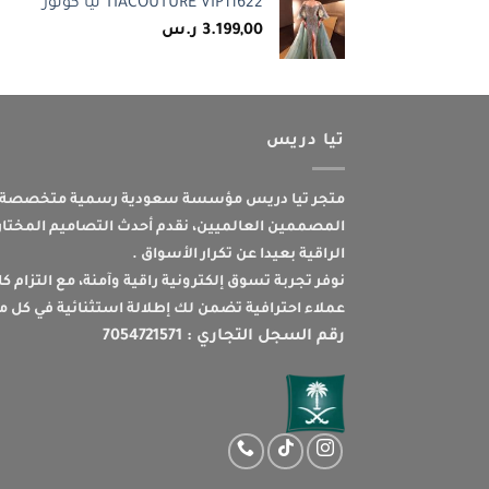
TIACOUTURE VIP11622 تيا كوتور
2.990,00 ر.س.
1.599,00 ر.س
3.199,00
ر.س
تيا دريس
متجر تيا دريس مؤسسة سعودية رسمية متخصصة ف
المصممين العالميين، نقدم أحدث التصاميم المختارة
الراقية بعيدا عن تكرار الأسواق .
نوفر تجربة تسوق إلكترونية راقية وآمنة، مع التزام ك
عملاء احترافية تضمن لك إطلالة استثنائية في كل م
رقم السجل التجاري : 7054721571