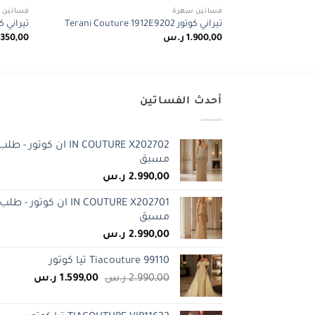
فساتين سهرة
فساتين 
تيراني كوتور Terani Couture 1912E9202
تيراني كوتور erani
1.900,00
ر.س
.350,00
أحدث الفساتين
IN COUTURE X202702 ان كوتور - طلب
مسبق
2.990,00
ر.س
IN COUTURE X202701 ان كوتور - طلب
مسبق
2.990,00
ر.س
Tiacouture 99110 تيا كوتور
السعر
السعر
2.990,00
ر.س
1.599,00
ر.س
الأصلي
الحالي
هو:
هو: