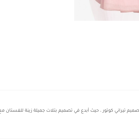
يم تيراني كوتور ، حيث أبدع في تصميم بتلات جميلة زينة للفستان م