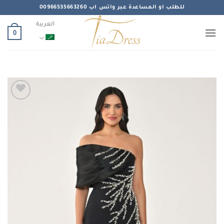
خطي
للطلب او المساعدة عبر واتس اب 00966535663260
لمحتوى
العربية
0
Add to
wishlist