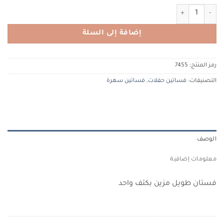
كمية ALFABETA 7455 الفا بيتا
إضافة إلى السلة
رمز المنتج:
7455
التصنيفات:
فساتين حفلات
,
فساتين سهرة
الوصف
معلومات إضافية
فستان طويل مزين بكتف واحد