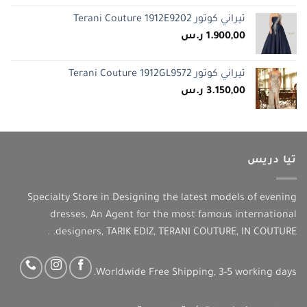
تيراني كوتور Terani Couture 1912E9202
1.900,00
ر.س
تيراني كوتور Terani Couture 1912GL9572
3.150,00
ر.س
تيا دريس
Specialty Store in Designing the latest models of evening
dresses, An Agent for the most famous international
designers, TARIK EDIZ, TERANI COUTURE, IN COUTURE. .
Worldwide Free Shipping, 3-5 working days.