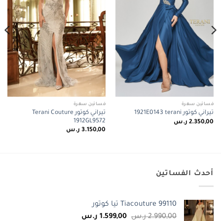
فساتين سهرة
فساتين سهرة
تيراني كوتور Terani Couture
تيراني كوتور 1921E0143 terani
1912GL9572
2.350,00
ر.س
3.150,00
ر.س
أحدث الفساتين
Tiacouture 99110 تيا كوتور
السعر
السعر
2.990,00
ر.س
1.599,00
ر.س