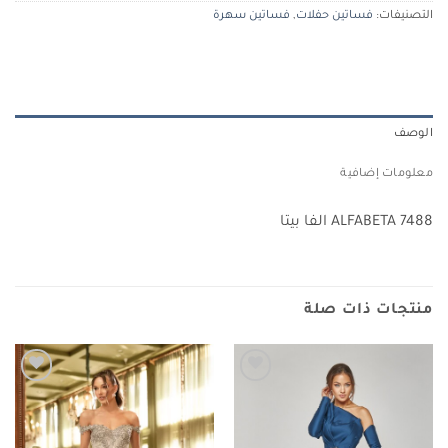
التصنيفات:
فساتين حفلات
,
فساتين سهرة
الوصف
معلومات إضافية
ALFABETA 7488 الفا بيتا
منتجات ذات صلة
Add to
Add to
wishlist
wishlist