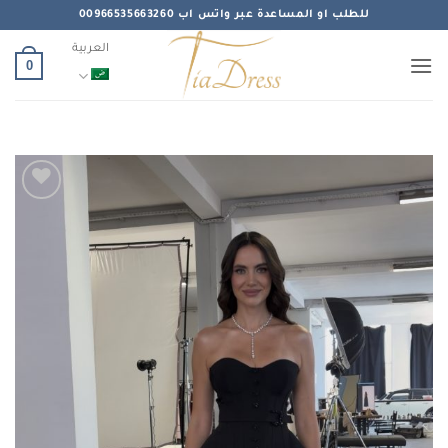
خطي
للطلب او المساعدة عبر واتس اب 00966535663260
لمحتوى
العربية
0
Add to
wishlist