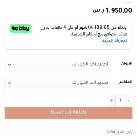
1.950,00
ر.س
الالوان
المقاس
كمية ALFABETA 7488 الفا بيتا
إضافة إلى السلة
رمز المنتج:
7488