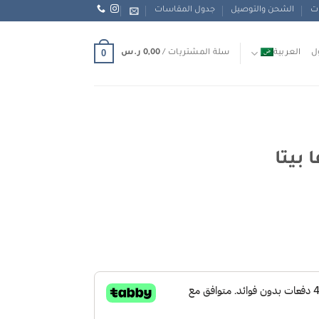
ات
الشحن والتوصيل
جدول المقاسات
0
ل
العربية
سلة المشتريات /
0,00
ر.س