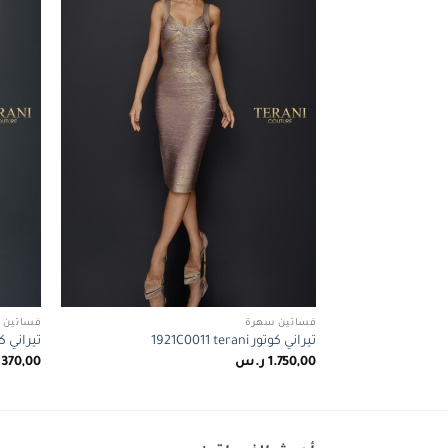
فساتين سهرة
فساتين 
تيراني كوتور 1921C0011 terani
تيراني كوتور terani
1.750,00
ر.س
.370,00