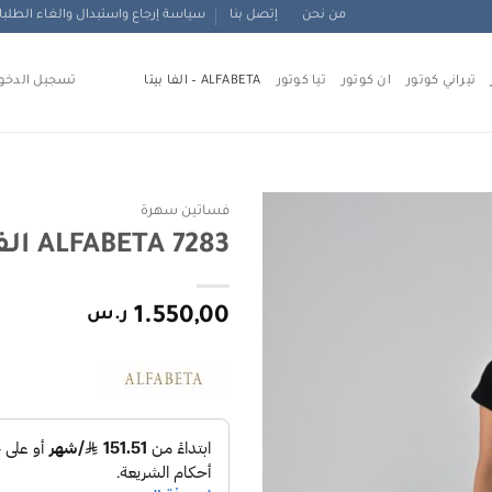
من نحن
إتصل بنا
سياسة إرجاع واستبدال والغاء الطلب
تيراني كوتور
ان كوتور
تيا كوتور
ALFABETA – الفا بيتا
تسجيل الدخو
فساتين سهرة
ALFABETA 7283 الفا بيتا
Add to
wishlist
1.550,00
ر.س