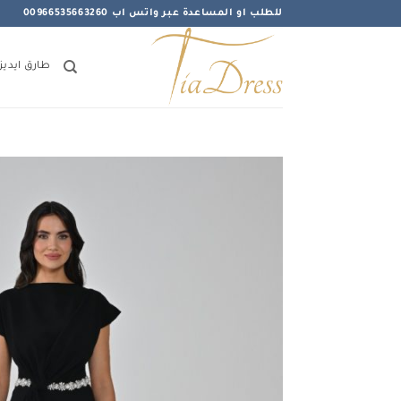
خطي
للطلب او المساعدة عبر واتس اب 00966535663260
لمحتوى
طارق ايديز