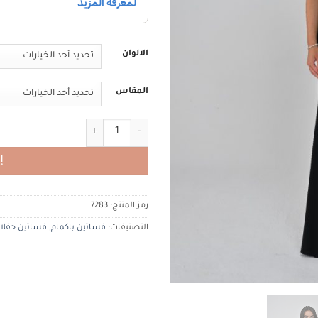
الالوان
المقاس
كمية ALFABETA 7283 الفا بيتا
إ
رمز المنتج:
7283
التصنيفات:
فساتين باكمام
,
فساتين حفلا