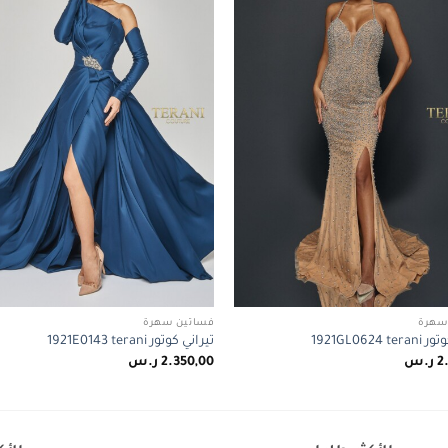
سهرة
فساتين سهرة
1921GL0624 
تيراني كوتور 1921E0143 terani
2
ر.س
2.350,00
ر.س