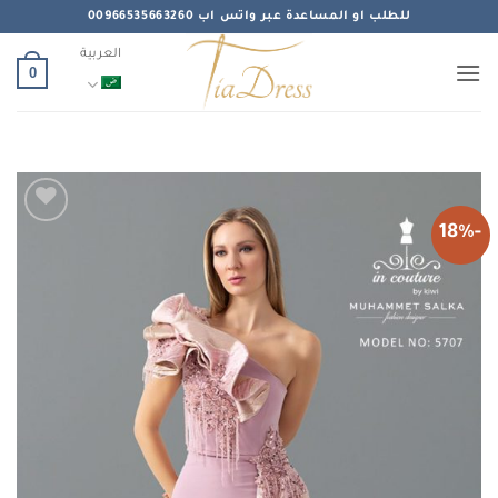
خطي
للطلب او المساعدة عبر واتس اب 00966535663260
لمحتوى
العربية
0
-18%
Add to
wishlist