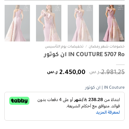
خصومات شهر رمضان
/
تخفيضات يوم التأسيس
IN COUTURE 5707 Ro ان كوتور
السعر
السعر
2.981,25
ر.س
2.450,00
ر.س
الأصلي
الحالي
هو:
هو:
IN Couture | ان كوتور
2.981,25 ر.س.
2.450,00 ر.س.