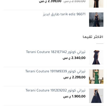
السعر
السعر
2.550,00
ر.س
2.399,00
ر.س
الأصلي
الحالي
هو:
هو:
tarik ediz 96071 طارق ايديز
2.550,00 ر.س.
2.399,00 ر.س.
الأكثر تقيما
تيراني كوتور Terani Couture 1821E7142
2.340,00
ر.س
تيراني كوتور Terani Couture 1911M9339
2.299,00
ر.س
تيراني كوتور Terani Couture 1912E9202
1.900,00
ر.س