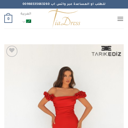
خطي
للطلب او المساعدة عبر واتس اب 00966535663260
لمحتوى
العربية
0
Add to
wishlist