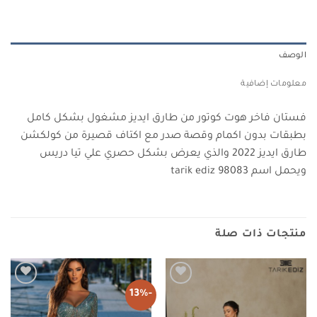
الوصف
معلومات إضافية
فستان فاخر هوت كوتور من طارق ايديز مشغول بشكل كامل
بطبقات بدون اكمام وقصة صدر مع اكتاف قصيرة من كولكشن
طارق ايديز 2022 والذي يعرض بشكل حصري علي تيا دريس
ويحمل اسم tarik ediz 98083
منتجات ذات صلة
-13%
Add to
Add to
wishlist
wishlist