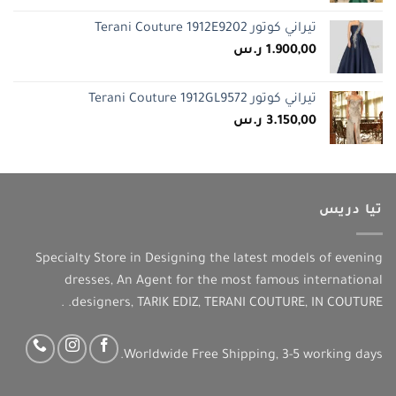
تيراني كوتور Terani Couture 1912E9202
1.900,00
ر.س
تيراني كوتور Terani Couture 1912GL9572
3.150,00
ر.س
تيا دريس
Specialty Store in Designing the latest models of evening
dresses, An Agent for the most famous international
designers, TARIK EDIZ, TERANI COUTURE, IN COUTURE. .
Worldwide Free Shipping, 3-5 working days.