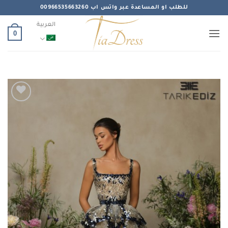
خطي
للطلب او المساعدة عبر واتس اب 00966535663260
لمحتوى
العربية
0
Add to
wishlist