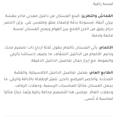
لمسة راقية.
القماش والتطريز:
صُنع الفستان من دانتيل معدني فاخر بنقشة
بيزلي أنيقة، منسوجة بدقّة لإضفاء عمق وملمس غني. يزيّن الخصر
حزام رقيق من الخرز اللامع يبرز القوام ويمنح الفستان لمسة
فخمة ولافتة.
الأكمام:
يأتي الفستان بأكمام بطول ثلاثة أرباع ذات تصميم محدّد
وناعم. الأكمام من الدانتيل الشفّاف، ما يضيف إحساسًا بالرقي
والنعومة، مع إبراز جمال تفاصيل الدانتيل الدقيقة.
الطابع العام:
بفضل تفاصيل الدانتيل الكلاسيكية، والقصّة
المحدّدة، والخصر المرصّع بالخرز، تتميّز الإطلالة بالأناقة والرقي، ما
يجعل الفستان مثاليًا للمناسبات الرسمية، وحفلات الزفاف،
وحفلات الغالا. يعكس هذا التصميم فخامة راقية ويُعدّ خيارًا مثاليًا
لمناسبة لا تُنسى.