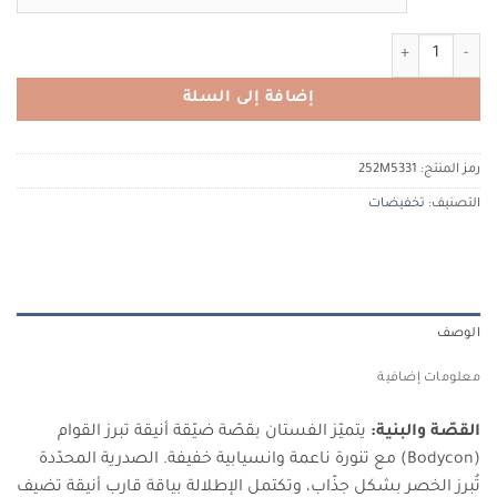
كمية TERANI COUTURE 252M5331 تيراني كوتور
إضافة إلى السلة
رمز المنتج:
252M5331
التصنيف:
تخفيضات
الوصف
معلومات إضافية
القصّة والبنية:
يتميّز الفستان بقصّة ضيّقة أنيقة تبرز القوام
(Bodycon) مع تنورة ناعمة وانسيابية خفيفة. الصدرية المحدّدة
تُبرز الخصر بشكل جذّاب، وتكتمل الإطلالة بياقة قارب أنيقة تضيف