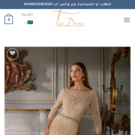
خطي
للطلب او المساعدة عبر واتس اب 00966535663260
لمحتوى
العربية
0
Add to
wishlist