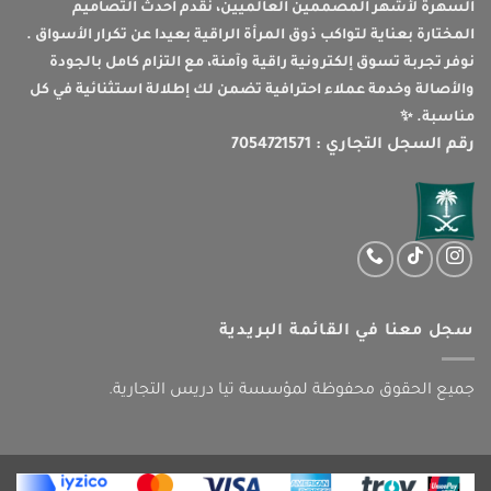
السهرة لأشهر المصممين العالميين، نقدم أحدث التصاميم
المختارة بعناية لتواكب ذوق المرأة الراقية بعيدا عن تكرار الأسواق .
نوفر تجربة تسوق إلكترونية راقية وآمنة، مع التزام كامل بالجودة
والأصالة وخدمة عملاء احترافية تضمن لك إطلالة استثنائية في كل
مناسبة. ✨
رقم السجل التجاري : 7054721571
سجل معنا في القائمة البريدية
جميع الحقوق محفوظة لمؤسسة تيا دريس التجارية.