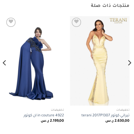
منتجات ذات صلة
Add to
Add to
wishlist
wishlist
تخفيضات
تخفيضات
تيراني كوتور terani 2017P1307
in couture 4922 ان كوتور
2.630,00
ر.س
2.199,00
ر.س