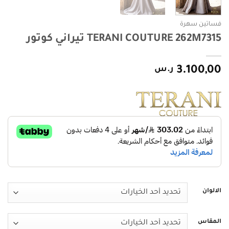
فساتين سهرة
TERANI COUTURE 262M7315 تيراني كوتور
3.100,00
ر.س
الالوان
المقاس