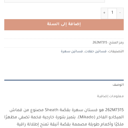
كمية TERANI COUTURE 262M7315 تيراني كوتور
إضافة إلى السلة
رمز المنتج:
262M7315
التصنيفات:
فساتين حفلات
,
فساتين سهرة
الوصف
معلومات إضافية
262M7315 هو فستان سهرة بقصّة Sheath مصنوع من قماش
الميكادو الفاخر (Mikado)، يتميز بتنورة خارجية فخمة تضفي مظهرًا
ملكيًا وأكمام طويلة مصممة بقصّة أنيقة تمنح إطلالة راقية