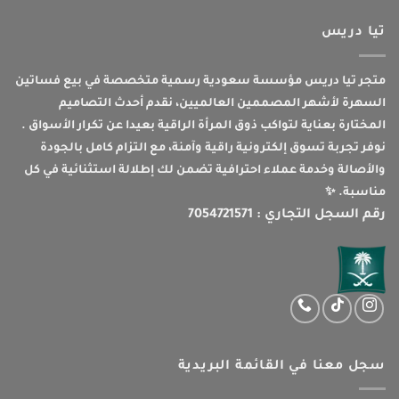
تيا دريس
متجر تيا دريس مؤسسة سعودية رسمية متخصصة في بيع فساتين
السهرة لأشهر المصممين العالميين، نقدم أحدث التصاميم
المختارة بعناية لتواكب ذوق المرأة الراقية بعيدا عن تكرار الأسواق .
نوفر تجربة تسوق إلكترونية راقية وآمنة، مع التزام كامل بالجودة
والأصالة وخدمة عملاء احترافية تضمن لك إطلالة استثنائية في كل
مناسبة. ✨
رقم السجل التجاري : 7054721571
سجل معنا في القائمة البريدية