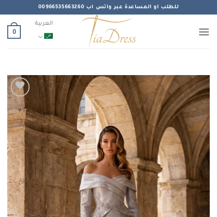
خطي
للطلب او المساعدة عبر واتس اب 00966535663260
لمحتوى
العربية
0
Add to
wishlist