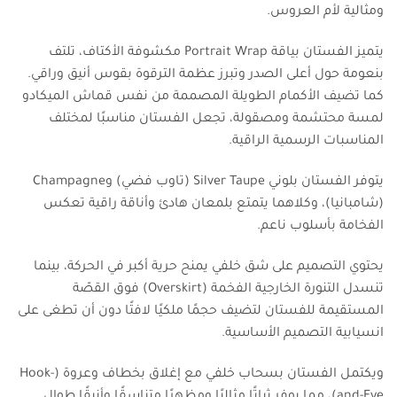
ومثالية لأم العروس.
يتميز الفستان بياقة Portrait Wrap مكشوفة الأكتاف، تلتف
بنعومة حول أعلى الصدر وتبرز عظمة الترقوة بقوس أنيق وراقي.
كما تضيف الأكمام الطويلة المصممة من نفس قماش الميكادو
لمسة محتشمة ومصقولة، تجعل الفستان مناسبًا لمختلف
المناسبات الرسمية الراقية.
يتوفر الفستان بلوني Silver Taupe (تاوب فضي) وChampagne
(شامبانيا)، وكلاهما يتمتع بلمعان هادئ وأناقة راقية تعكس
الفخامة بأسلوب ناعم.
يحتوي التصميم على شق خلفي يمنح حرية أكبر في الحركة، بينما
تنسدل التنورة الخارجية الفخمة (Overskirt) فوق القصّة
المستقيمة للفستان لتضيف حجمًا ملكيًا لافتًا دون أن تطغى على
انسيابية التصميم الأساسية.
ويكتمل الفستان بسحاب خلفي مع إغلاق بخطاف وعروة (Hook-
and-Eye)، مما يوفر ثباتًا مثاليًا ومظهرًا متناسقًا وأنيقًا طوال