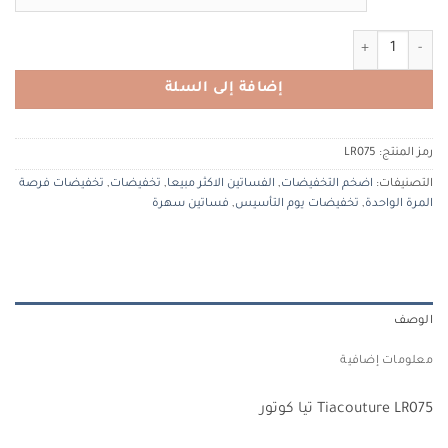
كمية Tiacouture LR075 تيا كوتور
إضافة إلى السلة
رمز المنتج:
LR075
التصنيفات:
اضخم التخفيضات
,
الفساتين الاكثر مبيعا
,
تخفيضات
,
تخفيضات فرصة
المرة الواحدة
,
تخفيضات يوم التأسيس
,
فساتين سهرة
الوصف
معلومات إضافية
Tiacouture LR075 تيا كوتور