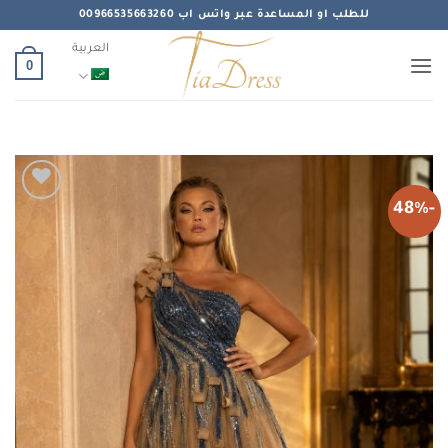
خطي
للطلب او المساعدة عبر واتس اب 00966535663260
لمحتوى
العربية
0
-48%
Add to
wishlist