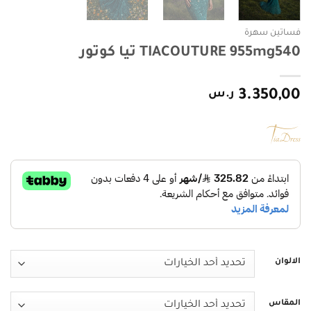
فساتين سهرة
TIACOUTURE 955mg540 تيا كوتور
3.350,00
ر.س
الالوان
المقاس