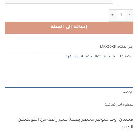
كمية TIACOUTURE 955mg540 تيا كوتور
إضافة إلى السلة
رمز المنتج:
MAX20X6
التصنيفات:
فساتين حفلات
,
فساتين سهرة
الوصف
معلومات إضافية
فستان اوف شولدر مخصر بقصة صدر رائعة من الكولكشن
الجديد