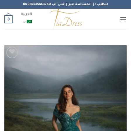
خطي
للطلب او المساعدة عبر واتس اب 00966535663260
لمحتوى
العربية
0
Add to
wishlist