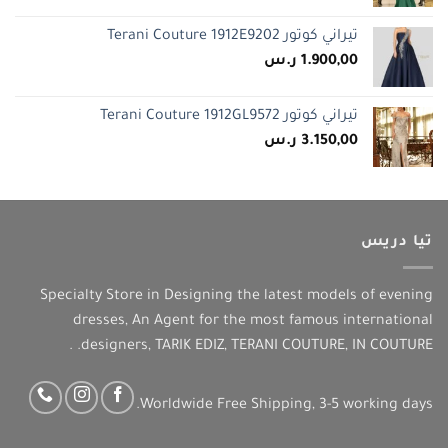
تيراني كوتور Terani Couture 1912E9202
1.900,00
ر.س
تيراني كوتور Terani Couture 1912GL9572
3.150,00
ر.س
تيا دريس
Specialty Store in Designing the latest models of evening
dresses, An Agent for the most famous international
designers, TARIK EDIZ, TERANI COUTURE, IN COUTURE. .
Worldwide Free Shipping, 3-5 working days.