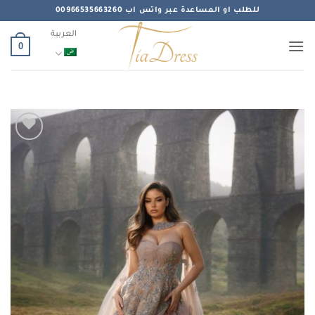
خطي
للطلب او المساعدة عبر واتس اب 00966535663260
لمحتوى
العربية
0
Add to
wishlist