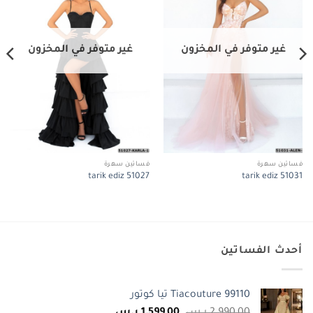
غير متوفر في المخزون
غير متوفر في المخزون
فساتين سهرة
فساتين سهرة
tarik ediz 51027
tarik ediz 51031
أحدث الفساتين
Tiacouture 99110 تيا كوتور
السعر
السعر
2.990,00
ر.س
1.599,00
ر.س