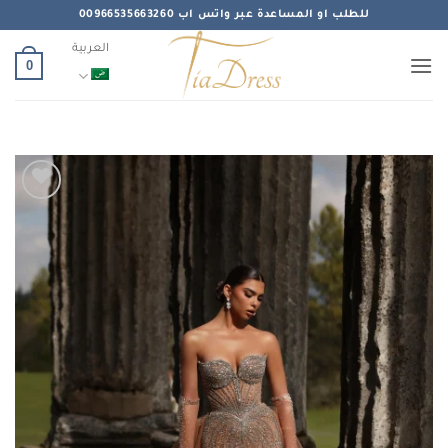
خطي
للطلب او المساعدة عبر واتس اب 00966535663260
لمحتوى
العربية
0
Add to
wishlist