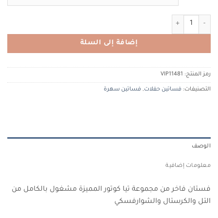
كمية Tiacouture VIP11481 تياكوتور
إضافة إلى السلة
رمز المنتج:
VIP11481
التصنيفات:
فساتين حفلات
,
فساتين سهرة
الوصف
معلومات إضافية
فستان فاخر من مجموعة تيا كوتور المميزة مشغول بالكامل من
التل والكرستال والشوارفسكي