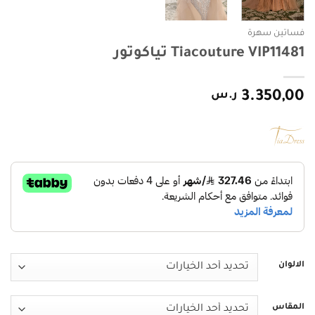
فساتين سهرة
Tiacouture VIP11481 تياكوتور
3.350,00
ر.س
الالوان
المقاس