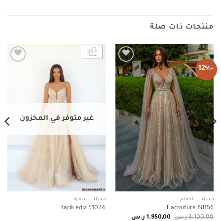
منتجات ذات صلة
-12%
Add to
Add to
wishlist
wishlist
غير متوفر في المخزون
فساتين باكمام
فساتين سهرة
tarik ediz 51024
Tiacouture 88156
السعر
السعر
3.100,00
ر.س
1.950,00
ر.س