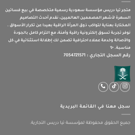
متجر تيا دريس مؤسسة سعودية رسمية متخصصة في بيع فساتين
السهرة لأشهر المصممين العالميين، نقدم أحدث التصاميم
المختارة بعناية لتواكب ذوق المرأة الراقية بعيدا عن تكرار الأسواق .
نوفر تجربة تسوق إلكترونية راقية وآمنة، مع التزام كامل بالجودة
والأصالة وخدمة عملاء احترافية تضمن لك إطلالة استثنائية في كل
مناسبة. ✨
رقم السجل التجاري : 7054721571
سجل معنا في القائمة البريدية
جميع الحقوق محفوظة لمؤسسة تيا دريس التجارية.