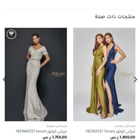
منتجات ذات صلة
Add to
Add to
wishlist
wishlist
فساتين حفلات
فساتين سهرة
تيراني كوتور 1921E0121 Terani
تيراني كوتور 1921M0727 terani
1.800,00
ر.س
1.750,00
ر.س