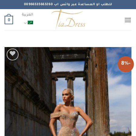
خطي
للطلب او المساعدة عبر واتس اب 00966535663260
لمحتوى
العربية
0
-8%
Add to
wishlist