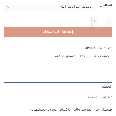
المقاس
كمية TIACOUTURE VIP41040 تيا كوتور
إضافة إلى السلة
رمز المنتج:
VIP41040
التصنيفات:
فساتين حفلات
,
فساتين سهرة
الوصف
معلومات إضافية
فستان من الكريب والتل باكمام اختيارية مشغولة