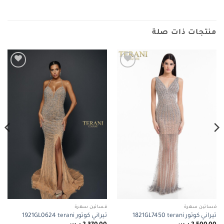
منتجات ذات صلة
Add to
Add to
wishlist
wishlist
فساتين سهرة
فساتين سهرة
تيراني كوتور 1821GL7450 terani
تيراني كوتور 1921GL0624 terani