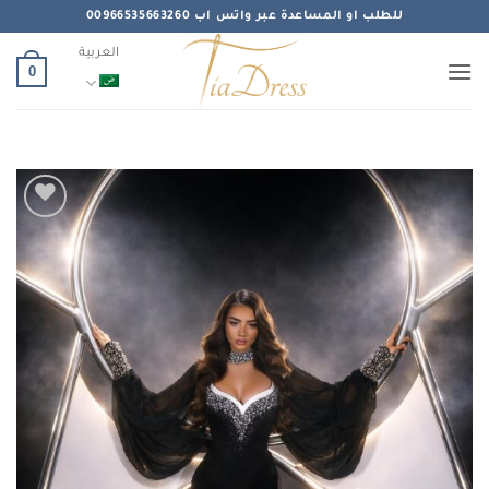
خطي
للطلب او المساعدة عبر واتس اب 00966535663260
لمحتوى
العربية
0
Add to
wishlist