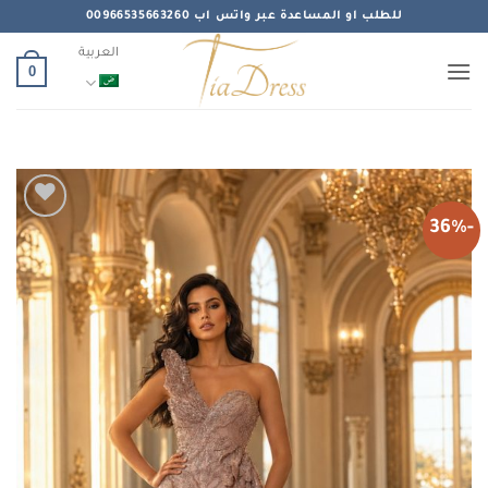
خطي
للطلب او المساعدة عبر واتس اب 00966535663260
لمحتوى
العربية
0
-36%
Add to
wishlist