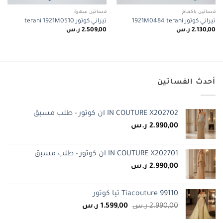
فساتين باكمام
فساتين سهرة
تيراني كوتور 1921M0484 terani
تيراني كوتور terani 1921M0510
2.130,00
ر.س
2.509,00
ر.س
أحدث الفساتين
IN COUTURE X202702 ان كوتور - طلب مسبق
2.990,00
ر.س
IN COUTURE X202701 ان كوتور - طلب مسبق
2.990,00
ر.س
Tiacouture 99110 تيا كوتور
السعر
السعر
2.990,00
ر.س
1.599,00
ر.س
الأصلي
الحالي