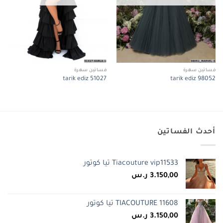
فساتين سهرة
فساتين سهرة
tarik ediz 51027
tarik ediz 98052
أحدث الفساتين
Tiacouture vip11533 تيا كوتور
3.150,00
ر.س
TIACOUTURE 11608 تيا كوتور
3.150,00
ر.س