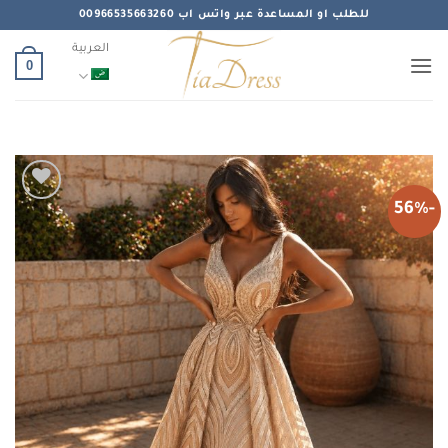
خطي
للطلب او المساعدة عبر واتس اب 00966535663260
لمحتوى
العربية
0
-56%
Add to
wishlist