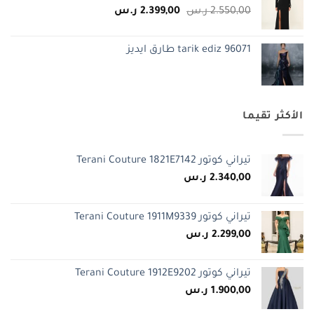
السعر
السعر
2.550,00
ر.س
2.399,00
ر.س
الأصلي
الحالي
هو:
هو:
tarik ediz 96071 طارق ايديز
2.550,00 ر.س.
2.399,00 ر.س.
الأكثر تقيما
تيراني كوتور Terani Couture 1821E7142
2.340,00
ر.س
تيراني كوتور Terani Couture 1911M9339
2.299,00
ر.س
تيراني كوتور Terani Couture 1912E9202
1.900,00
ر.س